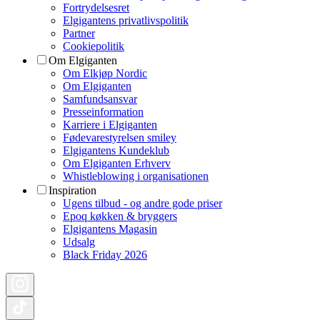
Fortrydelsesret
Elgigantens privatlivspolitik
Partner
Cookiepolitik
Om Elgiganten
Om Elkjøp Nordic
Om Elgiganten
Samfundsansvar
Presseinformation
Karriere i Elgiganten
Fødevarestyrelsen smiley
Elgigantens Kundeklub
Om Elgiganten Erhverv
Whistleblowing i organisationen
Inspiration
Ugens tilbud - og andre gode priser
Epoq køkken & bryggers
Elgigantens Magasin
Udsalg
Black Friday 2026