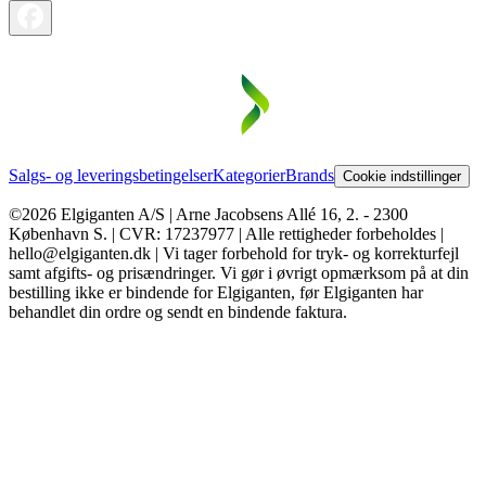
Salgs- og leveringsbetingelser
Kategorier
Brands
Cookie indstillinger
©2026 Elgiganten A/S | Arne Jacobsens Allé 16, 2. - 2300
København S. | CVR: 17237977 | Alle rettigheder forbeholdes |
hello@elgiganten.dk | Vi tager forbehold for tryk- og korrekturfejl
samt afgifts- og prisændringer. Vi gør i øvrigt opmærksom på at din
bestilling ikke er bindende for Elgiganten, før Elgiganten har
behandlet din ordre og sendt en bindende faktura.