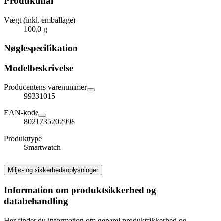
Produktmål
Vægt (inkl. emballage)
100,0 g
Nøglespecifikation
Modelbeskrivelse
Producentens varenummer
99331015
EAN-kode
8021735202998
Produkttype
Smartwatch
Miljø- og sikkerhedsoplysninger
Information om produktsikkerhed og
databehandling
Her finder du information om generel produktsikkerhed og