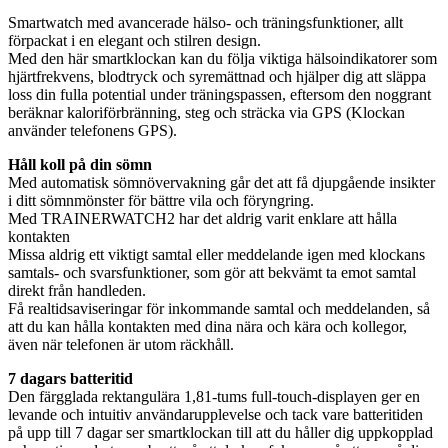
Smartwatch med avancerade hälso- och träningsfunktioner, allt
förpackat i en elegant och stilren design.
Med den här smartklockan kan du följa viktiga hälsoindikatorer som
hjärtfrekvens, blodtryck och syremättnad och hjälper dig att släppa
loss din fulla potential under träningspassen, eftersom den noggrant
beräknar kaloriförbränning, steg och sträcka via GPS (Klockan
använder telefonens GPS).
Håll koll på din sömn
Med automatisk sömnövervakning går det att få djupgående insikter
i ditt sömnmönster för bättre vila och föryngring.
Med TRAINERWATCH2 har det aldrig varit enklare att hålla
kontakten
Missa aldrig ett viktigt samtal eller meddelande igen med klockans
samtals- och svarsfunktioner, som gör att bekvämt ta emot samtal
direkt från handleden.
Få realtidsaviseringar för inkommande samtal och meddelanden, så
att du kan hålla kontakten med dina nära och kära och kollegor,
även när telefonen är utom räckhåll.
7 dagars batteritid
Den färgglada rektangulära 1,81-tums full-touch-displayen ger en
levande och intuitiv användarupplevelse och tack vare batteritiden
på upp till 7 dagar ser smartklockan till att du håller dig uppkopplad