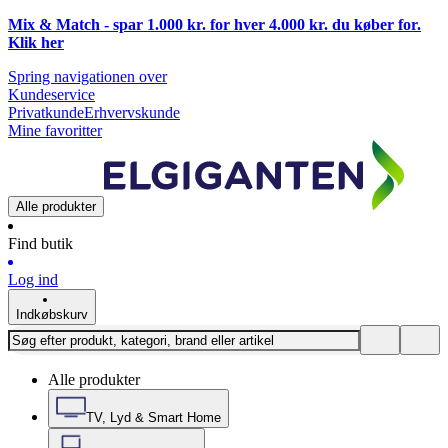
Mix & Match - spar 1.000 kr. for hver 4.000 kr. du køber for.
Klik
her
Spring navigationen over
Kundeservice
Privatkunde
Erhvervskunde
Mine favoritter
Alle produkter
Find butik
Log ind
Indkøbskurv
Alle produkter
TV, Lyd & Smart Home