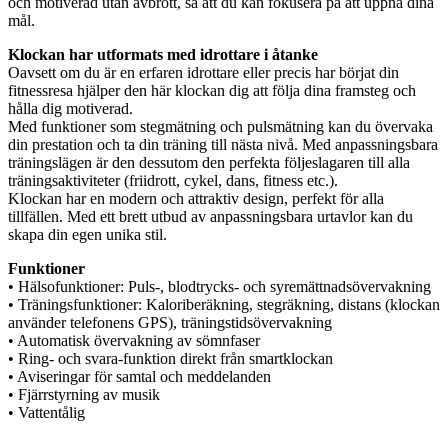
och motiverad utan avbrott, så att du kan fokusera på att uppnå dina
mål.
Klockan har utformats med idrottare i åtanke
Oavsett om du är en erfaren idrottare eller precis har börjat din
fitnessresa hjälper den här klockan dig att följa dina framsteg och
hålla dig motiverad.
Med funktioner som stegmätning och pulsmätning kan du övervaka
din prestation och ta din träning till nästa nivå. Med anpassningsbara
träningslägen är den dessutom den perfekta följeslagaren till alla
träningsaktiviteter (friidrott, cykel, dans, fitness etc.).
Klockan har en modern och attraktiv design, perfekt för alla
tillfällen. Med ett brett utbud av anpassningsbara urtavlor kan du
skapa din egen unika stil.
Funktioner
• Hälsofunktioner: Puls-, blodtrycks- och syremättnadsövervakning
• Träningsfunktioner: Kaloriberäkning, stegräkning, distans (klockan
använder telefonens GPS), träningstidsövervakning
• Automatisk övervakning av sömnfaser
• Ring- och svara-funktion direkt från smartklockan
• Aviseringar för samtal och meddelanden
• Fjärrstyrning av musik
• Vattentålig