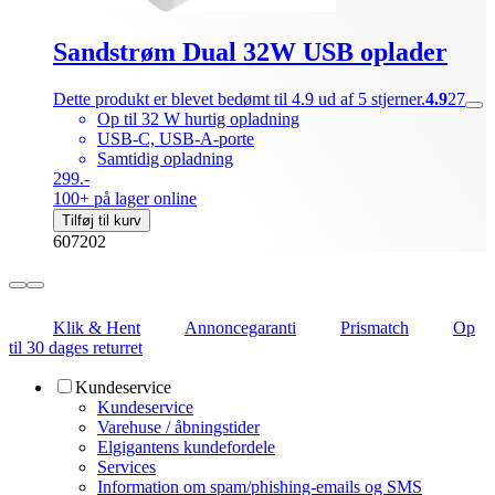
Sandstrøm Dual 32W USB oplader
Dette produkt er blevet bedømt til 4.9 ud af 5 stjerner.
4.9
27
Op til 32 W hurtig opladning
USB-C, USB-A-porte
Samtidig opladning
299.-
100+ på lager online
Tilføj til kurv
607202
Klik & Hent
Annoncegaranti
Prismatch
Op
til 30 dages returret
Kundeservice
Kundeservice
Varehuse / åbningstider
Elgigantens kundefordele
Services
Information om spam/phishing-emails og SMS