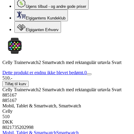
Ugens tilbud - og andre gode priser
Elgigantens Kundeklub
Elgiganten Erhverv
Celly Trainerwatch2 Smartwatch med rektangulär urtavla Svart
Dette produkt er endnu ikke blevet bedømt.
0
510.-
Tilføj til kurv
Celly Trainerwatch2 Smartwatch med rektangulär urtavla Svart
885167
885167
Mobil, Tablet & Smartwatch, Smartwatch
Celly
510
DKK
8021735202998
Mobil, Tablet & Smartwatch
Smartwatch