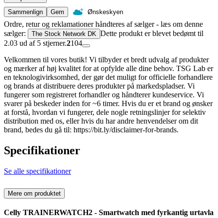
Sammenlign
Gem
Ønskeskyen
Ordre, retur og reklamationer håndteres af sælger - læs om denne
sælger:
Dette produkt er blevet bedømt til
The Stock Network DK
2.03 ud af 5 stjerner.
2
104
Velkommen til vores butik! Vi tilbyder et bredt udvalg af produkter
og mærker af høj kvalitet for at opfylde alle dine behov. TSG Lab er
en teknologivirksomhed, der gør det muligt for officielle forhandlere
og brands at distribuere deres produkter på markedspladser. Vi
fungerer som registreret forhandler og håndterer kundeservice. Vi
svarer på beskeder inden for ~6 timer. Hvis du er et brand og ønsker
at forstå, hvordan vi fungerer, dele nogle retningslinjer for selektiv
distribution med os, eller hvis du har andre henvendelser om dit
brand, bedes du gå til: https://bit.ly/disclaimer-for-brands.
Specifikationer
Se alle specifikationer
Mere om produktet
Celly TRAINERWATCH2 - Smartwatch med fyrkantig urtavla