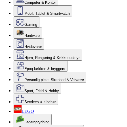
Computer & Kontor
Mobil, Tablet & Smartwatch
Gaming
Hardware
Hvidevarer
Hjem, Rengøring & Køkkenudstyr
Epoq køkken & bryggers
Personlig pleje, Skønhed & Velvære
Sport, Fritid & Hobby
Services & tilbehør
LEGO
Lageroprydning