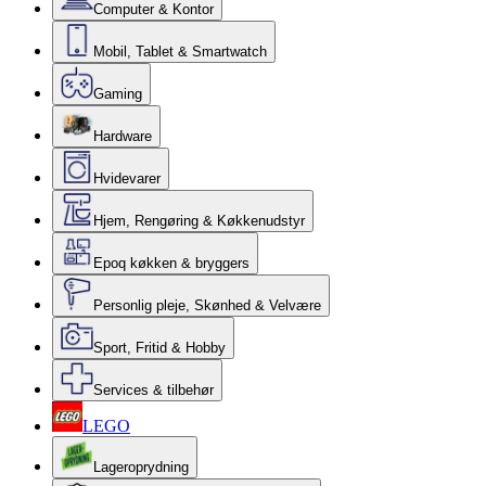
Computer & Kontor
Mobil, Tablet & Smartwatch
Gaming
Hardware
Hvidevarer
Hjem, Rengøring & Køkkenudstyr
Epoq køkken & bryggers
Personlig pleje, Skønhed & Velvære
Sport, Fritid & Hobby
Services & tilbehør
LEGO
Lageroprydning