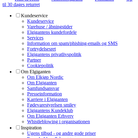
til 30 dages returret
Kundeservice
Kundeservice
Varehuse / åbningstider
Elgigantens kundefordele
Services
Information om spam/phishing-emails og SMS
Fortrydelsesret
Elgigantens privatlivspolitik
Partner
Cookiepolitik
Om Elgiganten
Om Elkjøp Nordic
Om Elgiganten
Samfundsansvar
Presseinformation
Karriere i Elgiganten
Fødevarestyrelsen smiley
Elgigantens Kundeklub
Om Elgiganten Erhverv
Whistleblowing i organisationen
Inspiration
Ugens tilbud - og andre gode priser