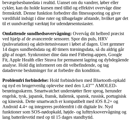
bevægelsesbanedata i realtid. Uanset om du vandrer, løber eller
cykler, kan du holde kursen med tillid og effektivt overvåge dine
fremskridt. Denne funktion forbedrer din fitnesssporing og giver
værdifuld indsigt i dine ruter og tilbagelagte afstande, hvilket gør det
til et uundværligt værktøj for udendørsentusiaster.
Omfattende sundhedsovervågning:
Overvåg dit helbred præcist
ved hjælp af de avancerede sensorer. Spor din puls, HRV
(pulsvariation) og aktivitetsniveauer i løbet af dagen. Uret gemmer
14 dages sundhedsdata og 40 timers træningsdata, så du aldrig går
glip af noget. Synkroniser dine data med Fitbeing-appen, Google
Fit, Apple Health eller Strava for permanent lagring og dybdegående
analyse. Hold dig informeret om dit velbefindende, og tag
datadrevne beslutninger for at forbedre din kondition.
Problemfri forbindelse:
Hold forbindelsen med Bluetooth-opkald
og nyd en brugervenlig oplevelse med den 1,43"" AMOLED-
berøringsskærm. Smartwatchet understøtter flere sprog, herunder
engelsk, tysk, japansk, fransk, italiensk, spansk, russisk, portugisisk
og kinesisk. Dette smartwatch er kompatibelt med iOS 8.2+ og
Android 4.4+ og integreres problemfrit i dit digitale liv. Nyd
funktioner som SOS-nødopkald, højde- og lufttryksovervågning og
lang batterilevetid med op til 15 dages standbytid.