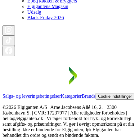
Epoq køkken & bryggers
Elgigantens Magasin
Udsalg
Black Friday 2026
Salgs- og leveringsbetingelser
Kategorier
Brands
Cookie indstillinger
©2026 Elgiganten A/S | Arne Jacobsens Allé 16, 2. - 2300
København S. | CVR: 17237977 | Alle rettigheder forbeholdes |
hello@elgiganten.dk | Vi tager forbehold for tryk- og korrekturfejl
samt afgifts- og prisændringer. Vi gør i øvrigt opmærksom på at din
bestilling ikke er bindende for Elgiganten, før Elgiganten har
behandlet din ordre og sendt en bindende faktura.