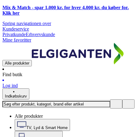
Mix & Match - spar 1.000 kr. for hver 4.000 kr. du køber for.
Klik
her
Spring navigationen over
Kundeservice
Privatkunde
Erhvervskunde
Mine favoritter
Alle produkter
Find butik
Log ind
Indkøbskurv
Alle produkter
TV, Lyd & Smart Home