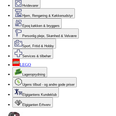
Hvidevarer
Hjem, Rengøring & Køkkenudstyr
Epoq køkken & bryggers
Personlig pleje, Skønhed & Velvære
Sport, Fritid & Hobby
Services & tilbehør
LEGO
Lageroprydning
Ugens tilbud - og andre gode priser
Elgigantens Kundeklub
Elgiganten Erhverv