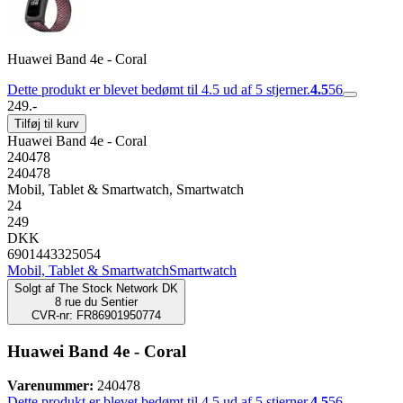
Huawei Band 4e - Coral
Dette produkt er blevet bedømt til 4.5 ud af 5 stjerner.
4.5
56
249.-
Tilføj til kurv
Huawei Band 4e - Coral
240478
240478
Mobil, Tablet & Smartwatch, Smartwatch
24
249
DKK
6901443325054
Mobil, Tablet & Smartwatch
Smartwatch
Solgt af
The Stock Network DK
8 rue du Sentier
CVR-nr: FR86901950774
Huawei Band 4e - Coral
Varenummer:
240478
Dette produkt er blevet bedømt til 4.5 ud af 5 stjerner.
4.5
56