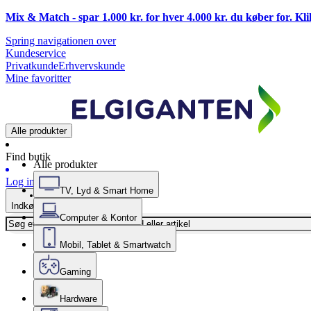
Mix & Match - spar 1.000 kr. for hver 4.000 kr. du køber for. Kl
Spring navigationen over
Kundeservice
Privatkunde
Erhvervskunde
Mine favoritter
Alle produkter
Find butik
Alle produkter
Log ind
TV, Lyd & Smart Home
Indkøbskurv
Computer & Kontor
Mobil, Tablet & Smartwatch
Gaming
Hardware