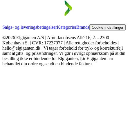
Salgs- og leveringsbetingelser
Kategorier
Brands
Cookie indstillinger
©2026 Elgiganten A/S | Arne Jacobsens Allé 16, 2. - 2300
København S. | CVR: 17237977 | Alle rettigheder forbeholdes |
hello@elgiganten.dk | Vi tager forbehold for tryk- og korrekturfejl
samt afgifts- og prisændringer. Vi gør i øvrigt opmærksom på at din
bestilling ikke er bindende for Elgiganten, før Elgiganten har
behandlet din ordre og sendt en bindende faktura.