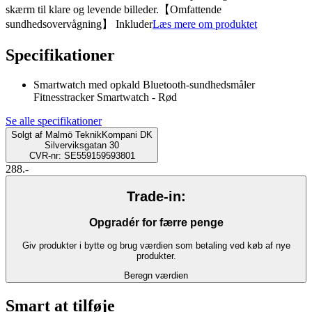
skærm til klare og levende billeder.【Omfattende
sundhedsovervågning】 Inkluder
Læs mere om produktet
Specifikationer
Smartwatch med opkald Bluetooth-sundhedsmåler
Fitnesstracker Smartwatch - Rød
Se alle specifikationer
Solgt af
Malmö TeknikKompani DK
Silverviksgatan 30
CVR-nr: SE559159593801
288.-
Trade-in:
Opgradér for færre penge
Giv produkter i bytte og brug værdien som betaling ved køb af nye
produkter.
Beregn værdien
Smart at tilføje