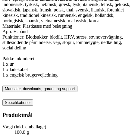
indonesisk, tyrkisk, hebraisk, græsk, tysk, italiensk, lettisk, tjekkisk,
slovakisk, japansk, fransk, polsk, thai, svensk, litauisk, forenklet
kinesisk, traditionel kinesisk, rumænsk, engelsk, hollandsk,
portugisisk, spansk, vietnamesisk, malaysisk, korea
Materiale: Plastkasse med belægning
App: H-bånd
Funktioner: Blodsukker, blodilt, HRV, stress, søvnovervågning,
stillesiddende påmindelse, vejr, stopur, lommelygte, nedtælling,
social deling
Pakke inkluderet
1 x ur
1 x ladekabel
1 x engelsk brugervejledning
Manualer, downloads, garanti og support
Specifikationer
Produktmål
Vægt (inkl. emballage)
100,0 g