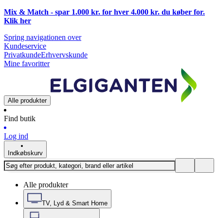
Mix & Match - spar 1.000 kr. for hver 4.000 kr. du køber for.
Klik
her
Spring navigationen over
Kundeservice
Privatkunde
Erhvervskunde
Mine favoritter
Alle produkter
Find butik
Log ind
Indkøbskurv
Alle produkter
TV, Lyd & Smart Home