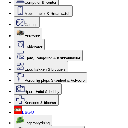
Computer & Kontor
Mobil, Tablet & Smartwatch
Gaming
Hardware
Hvidevarer
Hjem, Rengøring & Køkkenudstyr
Epoq køkken & bryggers
Personlig pleje, Skønhed & Velvære
Sport, Fritid & Hobby
Services & tilbehør
LEGO
Lageroprydning