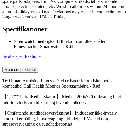
spare parts, adapters, for TVs, computers, iPads, tablets, mobile
phones, electric scooters, etc. We ship all orders within 24 hours on
all non-holiday weekdays. Deviations may occur in connection with
longer weekends and Black Friday.
Specifikationer
Smartwatch med opkald Bluetooth-sundhedsmåler
Fitnesstracker Smartwatch - Rød
Se alle specifikationer
Mere om produktet
T69 Smart Armbånd Fitness Tracker Buet skærm Bluetooth-
kompatibel Call Health Monitor Sportsarmbånd - Rød
【1,57"" Ultra-Retina-skærm】 Med en 200x320 opløsning buet
fuld-touch-skærm til klare og levende billeder.
【Omfattende sundhedsovervågning】 Inkluderer ikke-invasiv
blodsukkermåling, iltovervågning i blodet, HRV-detektion,
stressovervågning og sundhedssporing.