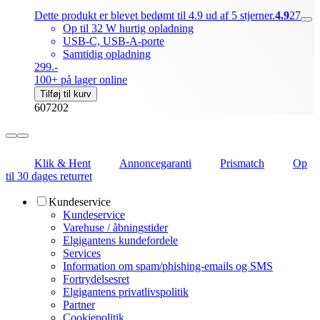
Dette produkt er blevet bedømt til 4.9 ud af 5 stjerner.
4.9
27
Op til 32 W hurtig opladning
USB-C, USB-A-porte
Samtidig opladning
299.-
100+ på lager online
Tilføj til kurv
607202
Klik & Hent
Annoncegaranti
Prismatch
Op
til 30 dages returret
Kundeservice
Kundeservice
Varehuse / åbningstider
Elgigantens kundefordele
Services
Information om spam/phishing-emails og SMS
Fortrydelsesret
Elgigantens privatlivspolitik
Partner
Cookiepolitik