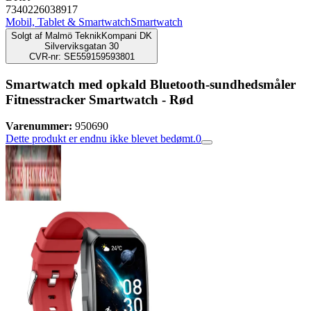
7340226038917
Mobil, Tablet & Smartwatch
Smartwatch
Solgt af
Malmö TeknikKompani DK
Silverviksgatan 30
CVR-nr: SE559159593801
Smartwatch med opkald Bluetooth-sundhedsmåler
Fitnesstracker Smartwatch - Rød
Varenummer:
950690
Dette produkt er endnu ikke blevet bedømt.
0