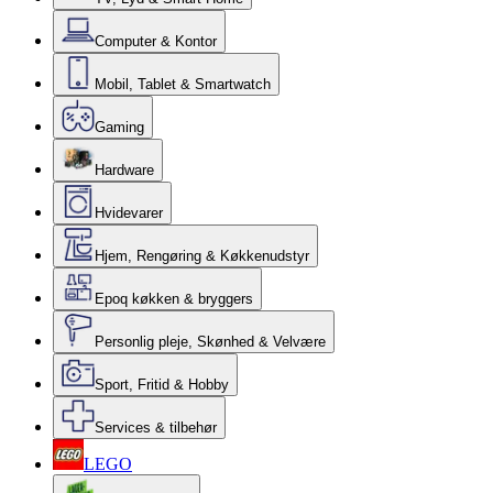
Computer & Kontor
Mobil, Tablet & Smartwatch
Gaming
Hardware
Hvidevarer
Hjem, Rengøring & Køkkenudstyr
Epoq køkken & bryggers
Personlig pleje, Skønhed & Velvære
Sport, Fritid & Hobby
Services & tilbehør
LEGO