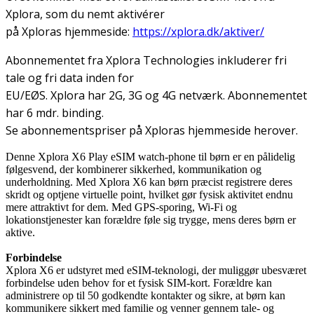
Xplora, som du nemt aktivérer
på Xploras hjemmeside:
https://xplora.dk/aktiver/
Abonnementet fra Xplora Technologies inkluderer fri
tale og fri data inden for
EU/EØS. Xplora har 2G, 3G og 4G netværk. Abonnementet
har 6 mdr. binding.
Se abonnementspriser på Xploras hjemmeside herover.
Denne Xplora X6 Play eSIM watch-phone til børn er en pålidelig
følgesvend, der kombinerer sikkerhed, kommunikation og
underholdning. Med Xplora X6 kan børn præcist registrere deres
skridt og optjene virtuelle point, hvilket gør fysisk aktivitet endnu
mere attraktivt for dem. Med GPS-sporing, Wi-Fi og
lokationstjenester kan forældre føle sig trygge, mens deres børn er
aktive.
Forbindelse
Xplora X6 er udstyret med eSIM-teknologi, der muliggør ubesværet
forbindelse uden behov for et fysisk SIM-kort. Forældre kan
administrere op til 50 godkendte kontakter og sikre, at børn kan
kommunikere sikkert med familie og venner gennem tale- og