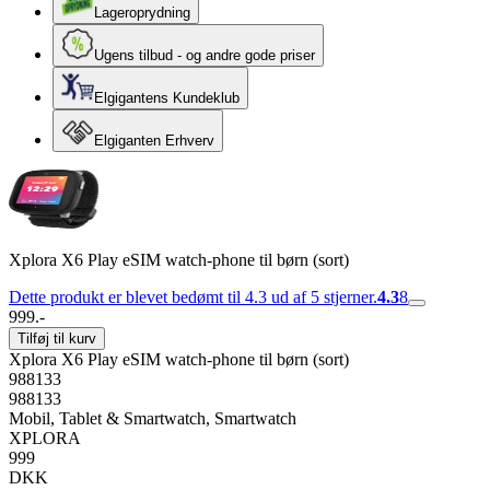
Lageroprydning
Ugens tilbud - og andre gode priser
Elgigantens Kundeklub
Elgiganten Erhverv
Xplora X6 Play eSIM watch-phone til børn (sort)
Dette produkt er blevet bedømt til 4.3 ud af 5 stjerner.
4.3
8
999.-
Tilføj til kurv
Xplora X6 Play eSIM watch-phone til børn (sort)
988133
988133
Mobil, Tablet & Smartwatch, Smartwatch
XPLORA
999
DKK