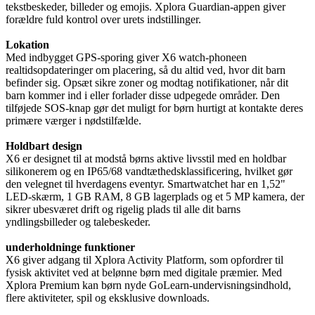
tekstbeskeder, billeder og emojis. Xplora Guardian-appen giver
forældre fuld kontrol over urets indstillinger.
Lokation
Med indbygget GPS-sporing giver X6 watch-phoneen
realtidsopdateringer om placering, så du altid ved, hvor dit barn
befinder sig. Opsæt sikre zoner og modtag notifikationer, når dit
barn kommer ind i eller forlader disse udpegede områder. Den
tilføjede SOS-knap gør det muligt for børn hurtigt at kontakte deres
primære værger i nødstilfælde.
Holdbart design
X6 er designet til at modstå børns aktive livsstil med en holdbar
silikonerem og en IP65/68 vandtæthedsklassificering, hvilket gør
den velegnet til hverdagens eventyr. Smartwatchet har en 1,52"
LED-skærm, 1 GB RAM, 8 GB lagerplads og et 5 MP kamera, der
sikrer ubesværet drift og rigelig plads til alle dit barns
yndlingsbilleder og talebeskeder.
underholdninge funktioner
X6 giver adgang til Xplora Activity Platform, som opfordrer til
fysisk aktivitet ved at belønne børn med digitale præmier. Med
Xplora Premium kan børn nyde GoLearn-undervisningsindhold,
flere aktiviteter, spil og eksklusive downloads.