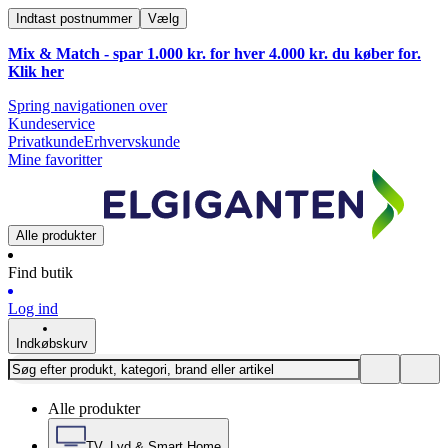
Indtast postnummer
Vælg
Mix & Match - spar 1.000 kr. for hver 4.000 kr. du køber for.
Klik
her
Spring navigationen over
Kundeservice
Privatkunde
Erhvervskunde
Mine favoritter
Alle produkter
Find butik
Log ind
Indkøbskurv
Alle produkter
TV, Lyd & Smart Home