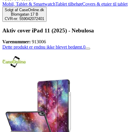
Mobil, Tablet & Smartwatch
Tablet tilbehør
Covers & etuier til tablet
Solgt af
CaseOnline.dk
Blomgatan 17 B
CVR-nr: 559042072401
Aktiv cover iPad 11 (2025) - Nebulosa
Varenummer:
913006
Dette produkt er endnu ikke blevet bedømt.
0