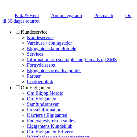
Klik & Hent
Annoncegaranti
Prismatch
Op
til 30 dages returret
Kundeservice
Kundeservice
Varehuse / åbningstider
Elgigantens kundefordele
Services
Information om spam/phishing-emails og SMS
Fortrydelsesret
Elgigantens privatlivspolitik
Partner
Cookiepolitik
Om Elgiganten
Om Elkjøp Nordic
Om Elgiganten
Samfundsansvar
Presseinformation
Karriere i Elgiganten
Fødevarestyrelsen smiley
Elgigantens Kundeklub
Om Elgiganten Erhverv