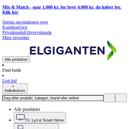
Mix & Match - spar 1.000 kr. for hver 4.000 kr. du køber for.
Klik
her
Spring navigationen over
Kundeservice
Privatkunde
Erhvervskunde
Mine favoritter
Alle produkter
Find butik
Log ind
Indkøbskurv
Alle produkter
TV, Lyd & Smart Home