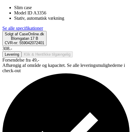
Slim case
Model ID A3356
Stativ, automatisk vækning
Se alle specifikationer
Solgt af
CaseOnline.dk
Blomgatan 17 B
CVR-nr: 559042072401
308.-
Levering
Klik & Hent
Ikke tilgængelig
Forsendelse fra 49,-
Afhængig af område og kapacitet. Se alle leveringsmulighederne i
check-out