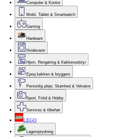
Computer & Kontor
Mobil, Tablet & Smartwatch
Gaming
Hardware
Hvidevarer
Hjem, Rengøring & Køkkenudstyr
Epoq køkken & bryggers
Personlig pleje, Skønhed & Velvære
Sport, Fritid & Hobby
Services & tilbehør
LEGO
Lageroprydning