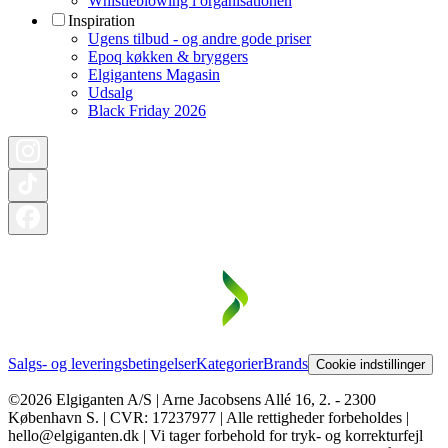
Whistleblowing i organisationen
Inspiration
Ugens tilbud - og andre gode priser
Epoq køkken & bryggers
Elgigantens Magasin
Udsalg
Black Friday 2026
Salgs- og leveringsbetingelser
Kategorier
Brands
Cookie indstillinger
©2026 Elgiganten A/S | Arne Jacobsens Allé 16, 2. - 2300
København S. | CVR: 17237977 | Alle rettigheder forbeholdes |
hello@elgiganten.dk | Vi tager forbehold for tryk- og korrekturfejl