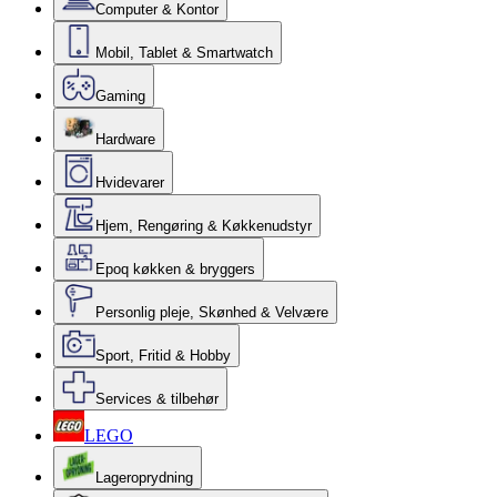
Computer & Kontor
Mobil, Tablet & Smartwatch
Gaming
Hardware
Hvidevarer
Hjem, Rengøring & Køkkenudstyr
Epoq køkken & bryggers
Personlig pleje, Skønhed & Velvære
Sport, Fritid & Hobby
Services & tilbehør
LEGO
Lageroprydning