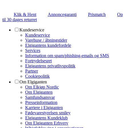
Klik & Hent
Annoncegaranti
Prismatch
Op
til 30 dages returret
Kundeservice
Kundeservice
Varehuse / åbningstider
Elgigantens kundefordele
Services
Information om spam/phishing-emails og SMS
Fortrydelsesret
Elgigantens privatlivspolitik
Partner
Cookiepolitik
Om Elgiganten
Om Elkjøp Nordic
Om Elgiganten
Samfundsansvar
Presseinformation
Karriere i Elgiganten
Fødevarestyrelsen smiley
Elgigantens Kundeklub
Om Elgiganten Erhverv