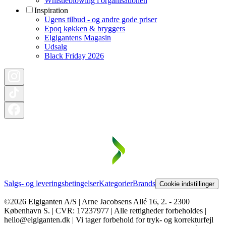
Whistleblowing i organisationen
Inspiration
Ugens tilbud - og andre gode priser
Epoq køkken & bryggers
Elgigantens Magasin
Udsalg
Black Friday 2026
Salgs- og leveringsbetingelser
Kategorier
Brands
Cookie indstillinger
©2026 Elgiganten A/S | Arne Jacobsens Allé 16, 2. - 2300
København S. | CVR: 17237977 | Alle rettigheder forbeholdes |
hello@elgiganten.dk | Vi tager forbehold for tryk- og korrekturfejl