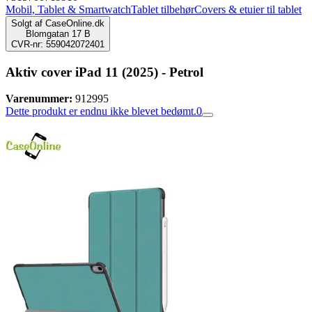
Mobil, Tablet & Smartwatch
Tablet tilbehør
Covers & etuier til tablet
Solgt af
CaseOnline.dk
Blomgatan 17 B
CVR-nr: 559042072401
Aktiv cover iPad 11 (2025) - Petrol
Varenummer:
912995
Dette produkt er endnu ikke blevet bedømt.
0