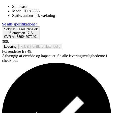
Slim case
Model ID A3356
Stativ, automatisk vækning
Se alle specifikationer
Solgt af
CaseOnline.dk
Blomgatan 17 B
CVR-nr: 559042072401
308.-
Levering
Klik & Hent
Ikke tilgængelig
Forsendelse fra 49,-
Afhængig af område og kapacitet. Se alle leveringsmulighederne i
check-out