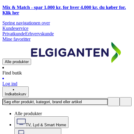
Mix & Match - spar 1.000 kr. for hver 4.000 kr. du køber for.
Klik
her
Spring navigationen over
Kundeservice
Privatkunde
Erhvervskunde
Mine favoritter
Alle produkter
Find butik
Log ind
Indkøbskurv
Alle produkter
TV, Lyd & Smart Home