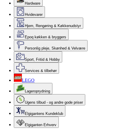
Hardware
Hvidevarer
Hjem, Rengøring & Køkkenudstyr
Epoq køkken & bryggers
Personlig pleje, Skønhed & Velvære
Sport, Fritid & Hobby
Services & tilbehør
LEGO
Lageroprydning
Ugens tilbud - og andre gode priser
Elgigantens Kundeklub
Elgiganten Erhverv