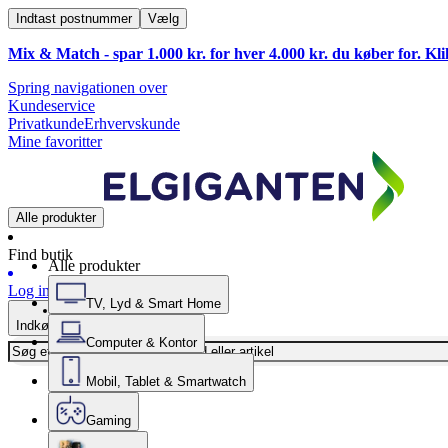
Indtast postnummer
Vælg
Mix & Match - spar 1.000 kr. for hver 4.000 kr. du køber for. Kl
Spring navigationen over
Kundeservice
Privatkunde
Erhvervskunde
Mine favoritter
Alle produkter
Find butik
Alle produkter
Log ind
TV, Lyd & Smart Home
Indkøbskurv
Computer & Kontor
Mobil, Tablet & Smartwatch
Gaming