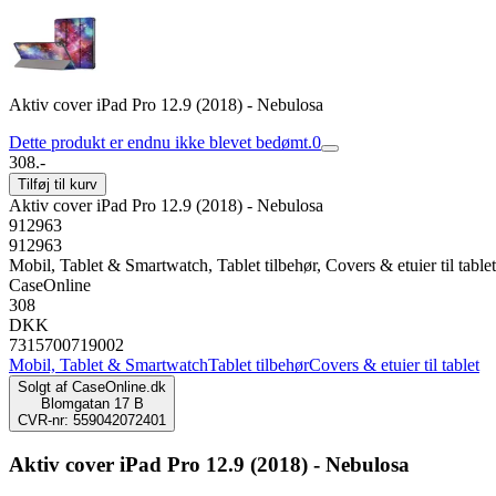
Aktiv cover iPad Pro 12.9 (2018) - Nebulosa
Dette produkt er endnu ikke blevet bedømt.
0
308.-
Tilføj til kurv
Aktiv cover iPad Pro 12.9 (2018) - Nebulosa
912963
912963
Mobil, Tablet & Smartwatch, Tablet tilbehør, Covers & etuier til tablet
CaseOnline
308
DKK
7315700719002
Mobil, Tablet & Smartwatch
Tablet tilbehør
Covers & etuier til tablet
Solgt af
CaseOnline.dk
Blomgatan 17 B
CVR-nr: 559042072401
Aktiv cover iPad Pro 12.9 (2018) - Nebulosa