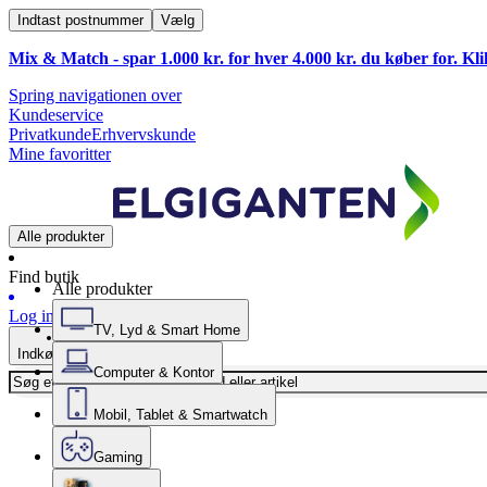
Indtast postnummer
Vælg
Mix & Match - spar 1.000 kr. for hver 4.000 kr. du køber for. Kl
Spring navigationen over
Kundeservice
Privatkunde
Erhvervskunde
Mine favoritter
Alle produkter
Find butik
Alle produkter
Log ind
TV, Lyd & Smart Home
Indkøbskurv
Computer & Kontor
Mobil, Tablet & Smartwatch
Gaming