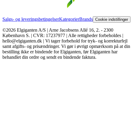
Salgs- og leveringsbetingelser
Kategorier
Brands
Cookie indstillinger
©2026 Elgiganten A/S | Arne Jacobsens Allé 16, 2. - 2300
København S. | CVR: 17237977 | Alle rettigheder forbeholdes |
hello@elgiganten.dk | Vi tager forbehold for tryk- og korrekturfejl
samt afgifts- og prisændringer. Vi gør i øvrigt opmærksom på at din
bestilling ikke er bindende for Elgiganten, før Elgiganten har
behandlet din ordre og sendt en bindende faktura.