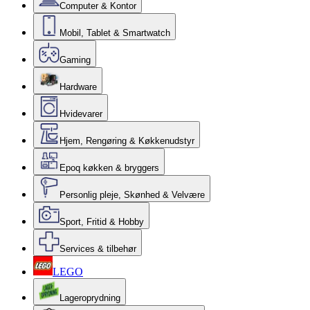
Computer & Kontor
Mobil, Tablet & Smartwatch
Gaming
Hardware
Hvidevarer
Hjem, Rengøring & Køkkenudstyr
Epoq køkken & bryggers
Personlig pleje, Skønhed & Velvære
Sport, Fritid & Hobby
Services & tilbehør
LEGO
Lageroprydning