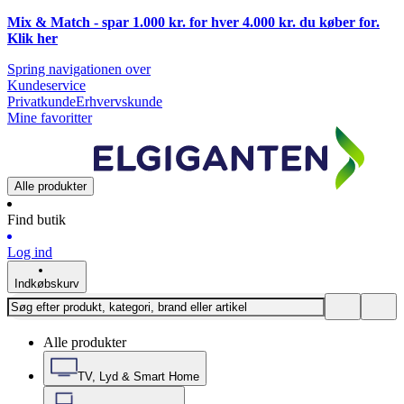
Mix & Match - spar 1.000 kr. for hver 4.000 kr. du køber for.
Klik
her
Spring navigationen over
Kundeservice
Privatkunde
Erhvervskunde
Mine favoritter
Alle produkter
Find butik
Log ind
Indkøbskurv
Alle produkter
TV, Lyd & Smart Home