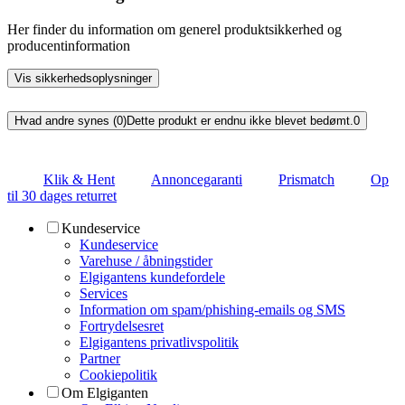
Her finder du information om generel produktsikkerhed og
producentinformation
Vis sikkerhedsoplysninger
Hvad andre synes (0)
Dette produkt er endnu ikke blevet bedømt.
0
Klik & Hent
Annoncegaranti
Prismatch
Op
til 30 dages returret
Kundeservice
Kundeservice
Varehuse / åbningstider
Elgigantens kundefordele
Services
Information om spam/phishing-emails og SMS
Fortrydelsesret
Elgigantens privatlivspolitik
Partner
Cookiepolitik
Om Elgiganten