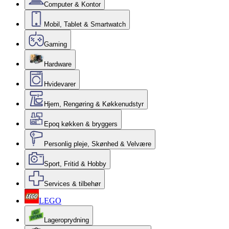
Computer & Kontor
Mobil, Tablet & Smartwatch
Gaming
Hardware
Hvidevarer
Hjem, Rengøring & Køkkenudstyr
Epoq køkken & bryggers
Personlig pleje, Skønhed & Velvære
Sport, Fritid & Hobby
Services & tilbehør
LEGO
Lageroprydning