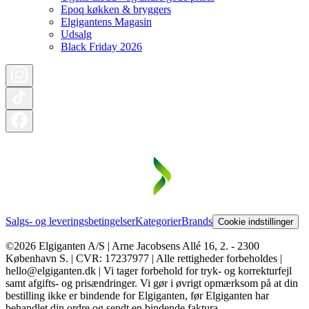
Epoq køkken & bryggers
Elgigantens Magasin
Udsalg
Black Friday 2026
Salgs- og leveringsbetingelser
Kategorier
Brands
Cookie indstillinger
©2026 Elgiganten A/S | Arne Jacobsens Allé 16, 2. - 2300
København S. | CVR: 17237977 | Alle rettigheder forbeholdes |
hello@elgiganten.dk | Vi tager forbehold for tryk- og korrekturfejl
samt afgifts- og prisændringer. Vi gør i øvrigt opmærksom på at din
bestilling ikke er bindende for Elgiganten, før Elgiganten har
behandlet din ordre og sendt en bindende faktura.