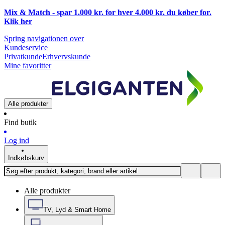
Mix & Match - spar 1.000 kr. for hver 4.000 kr. du køber for.
Klik
her
Spring navigationen over
Kundeservice
Privatkunde
Erhvervskunde
Mine favoritter
Alle produkter
Find butik
Log ind
Indkøbskurv
Alle produkter
TV, Lyd & Smart Home