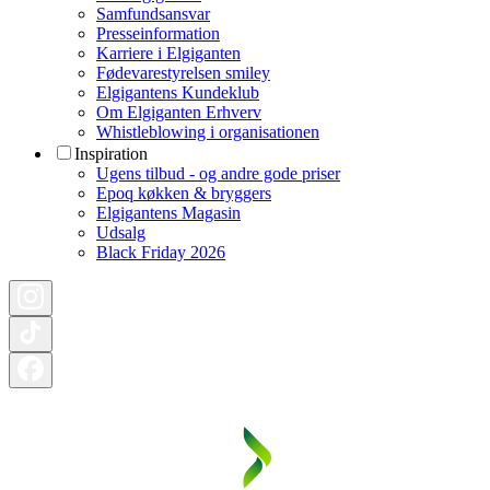
Samfundsansvar
Presseinformation
Karriere i Elgiganten
Fødevarestyrelsen smiley
Elgigantens Kundeklub
Om Elgiganten Erhverv
Whistleblowing i organisationen
Inspiration
Ugens tilbud - og andre gode priser
Epoq køkken & bryggers
Elgigantens Magasin
Udsalg
Black Friday 2026