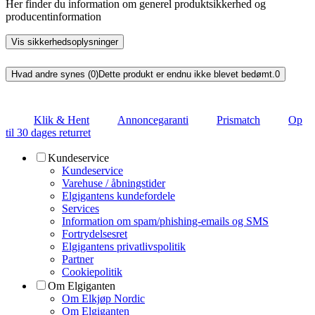
Her finder du information om generel produktsikkerhed og
producentinformation
Vis sikkerhedsoplysninger
Hvad andre synes (0)
Dette produkt er endnu ikke blevet bedømt.
0
Klik & Hent
Annoncegaranti
Prismatch
Op
til 30 dages returret
Kundeservice
Kundeservice
Varehuse / åbningstider
Elgigantens kundefordele
Services
Information om spam/phishing-emails og SMS
Fortrydelsesret
Elgigantens privatlivspolitik
Partner
Cookiepolitik
Om Elgiganten
Om Elkjøp Nordic
Om Elgiganten