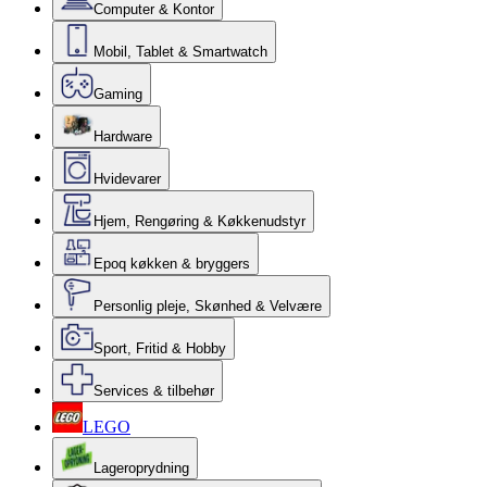
Computer & Kontor
Mobil, Tablet & Smartwatch
Gaming
Hardware
Hvidevarer
Hjem, Rengøring & Køkkenudstyr
Epoq køkken & bryggers
Personlig pleje, Skønhed & Velvære
Sport, Fritid & Hobby
Services & tilbehør
LEGO
Lageroprydning