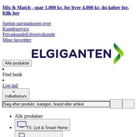
Mix & Match - spar 1.000 kr. for hver 4.000 kr. du køber for.
Klik
her
Spring navigationen over
Kundeservice
Privatkunde
Erhvervskunde
Mine favoritter
Alle produkter
Find butik
Log ind
Indkøbskurv
Alle produkter
TV, Lyd & Smart Home