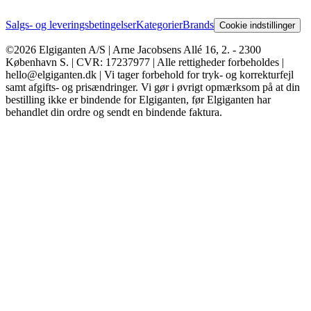
Salgs- og leveringsbetingelser
Kategorier
Brands
Cookie indstillinger
©2026 Elgiganten A/S | Arne Jacobsens Allé 16, 2. - 2300
København S. | CVR: 17237977 | Alle rettigheder forbeholdes |
hello@elgiganten.dk | Vi tager forbehold for tryk- og korrekturfejl
samt afgifts- og prisændringer. Vi gør i øvrigt opmærksom på at din
bestilling ikke er bindende for Elgiganten, før Elgiganten har
behandlet din ordre og sendt en bindende faktura.