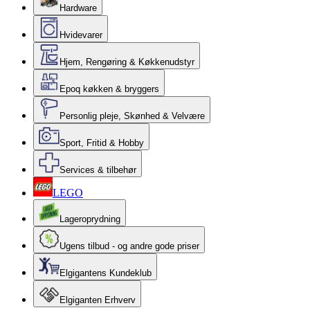
Hardware
Hvidevarer
Hjem, Rengøring & Køkkenudstyr
Epoq køkken & bryggers
Personlig pleje, Skønhed & Velvære
Sport, Fritid & Hobby
Services & tilbehør
LEGO
Lageroprydning
Ugens tilbud - og andre gode priser
Elgigantens Kundeklub
Elgiganten Erhverv