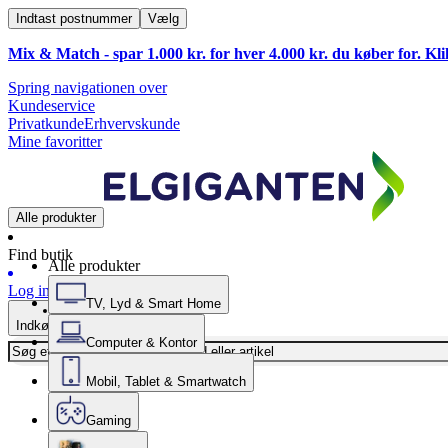
Indtast postnummer
Vælg
Mix & Match - spar 1.000 kr. for hver 4.000 kr. du køber for. Kl
Spring navigationen over
Kundeservice
Privatkunde
Erhvervskunde
Mine favoritter
Alle produkter
Find butik
Alle produkter
Log ind
TV, Lyd & Smart Home
Indkøbskurv
Computer & Kontor
Mobil, Tablet & Smartwatch
Gaming