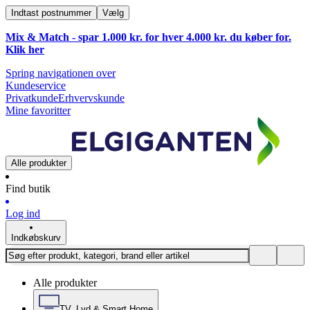
Indtast postnummer
Vælg
Mix & Match - spar 1.000 kr. for hver 4.000 kr. du køber for.
Klik
her
Spring navigationen over
Kundeservice
Privatkunde
Erhvervskunde
Mine favoritter
Alle produkter
Find butik
Log ind
Indkøbskurv
Alle produkter
TV, Lyd & Smart Home