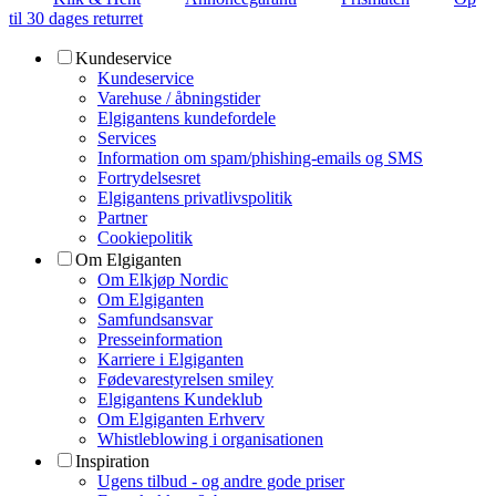
til 30 dages returret
Kundeservice
Kundeservice
Varehuse / åbningstider
Elgigantens kundefordele
Services
Information om spam/phishing-emails og SMS
Fortrydelsesret
Elgigantens privatlivspolitik
Partner
Cookiepolitik
Om Elgiganten
Om Elkjøp Nordic
Om Elgiganten
Samfundsansvar
Presseinformation
Karriere i Elgiganten
Fødevarestyrelsen smiley
Elgigantens Kundeklub
Om Elgiganten Erhverv
Whistleblowing i organisationen
Inspiration
Ugens tilbud - og andre gode priser