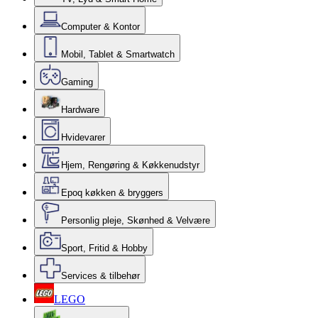
Computer & Kontor
Mobil, Tablet & Smartwatch
Gaming
Hardware
Hvidevarer
Hjem, Rengøring & Køkkenudstyr
Epoq køkken & bryggers
Personlig pleje, Skønhed & Velvære
Sport, Fritid & Hobby
Services & tilbehør
LEGO