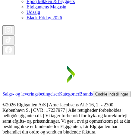
Epoq køkken & bryggers
Elgigantens Magasin
Udsalg
Black Friday 2026
Salgs- og leveringsbetingelser
Kategorier
Brands
Cookie indstillinger
©2026 Elgiganten A/S | Arne Jacobsens Allé 16, 2. - 2300
København S. | CVR: 17237977 | Alle rettigheder forbeholdes |
hello@elgiganten.dk | Vi tager forbehold for tryk- og korrekturfejl
samt afgifts- og prisændringer. Vi gør i øvrigt opmærksom på at din
bestilling ikke er bindende for Elgiganten, før Elgiganten har
behandlet din ordre og sendt en bindende faktura.