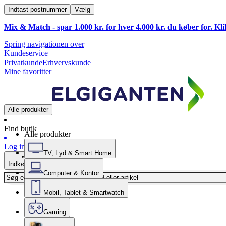
Indtast postnummer
Vælg
Mix & Match - spar 1.000 kr. for hver 4.000 kr. du køber for. Kl
Spring navigationen over
Kundeservice
Privatkunde
Erhvervskunde
Mine favoritter
Alle produkter
Find butik
Alle produkter
Log ind
TV, Lyd & Smart Home
Indkøbskurv
Computer & Kontor
Mobil, Tablet & Smartwatch
Gaming