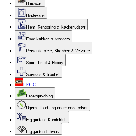
Hardware
Hvidevarer
Hjem, Rengøring & Køkkenudstyr
Epoq køkken & bryggers
Personlig pleje, Skønhed & Velvære
Sport, Fritid & Hobby
Services & tilbehør
LEGO
Lageroprydning
Ugens tilbud - og andre gode priser
Elgigantens Kundeklub
Elgiganten Erhverv