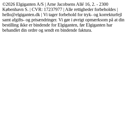
©2026 Elgiganten A/S | Arne Jacobsens Allé 16, 2. - 2300
København S. | CVR: 17237977 | Alle rettigheder forbeholdes |
hello@elgiganten.dk | Vi tager forbehold for tryk- og korrekturfejl
samt afgifts- og prisændringer. Vi gør i øvrigt opmærksom på at din
bestilling ikke er bindende for Elgiganten, før Elgiganten har
behandlet din ordre og sendt en bindende faktura.