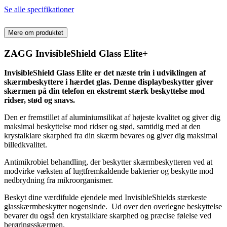
Se alle specifikationer
Mere om produktet
ZAGG InvisibleShield Glass Elite+
InvisibleShield Glass Elite er det næste trin i udviklingen af
skærmbeskyttere i hærdet glas. Denne displaybeskytter giver
skærmen på din telefon en ekstremt stærk beskyttelse mod
ridser, stød og snavs.
Den er fremstillet af aluminiumsilikat af højeste kvalitet og giver dig
maksimal beskyttelse mod ridser og stød, samtidig med at den
krystalklare skarphed fra din skærm bevares og giver dig maksimal
billedkvalitet.
Antimikrobiel behandling, der beskytter skærmbeskytteren ved at
modvirke væksten af lugtfremkaldende bakterier og beskytte mod
nedbrydning fra mikroorganismer.
Beskyt dine værdifulde ejendele med InvisibleShields stærkeste
glasskærmbeskytter nogensinde. Ud over den overlegne beskyttelse
bevarer du også den krystalklare skarphed og præcise følelse ved
berøringsskærmen.