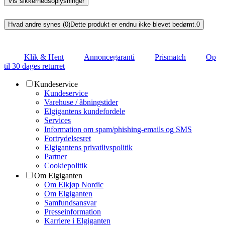
Vis sikkerhedsoplysninger
Hvad andre synes (0)
Dette produkt er endnu ikke blevet bedømt.
0
Klik & Hent
Annoncegaranti
Prismatch
Op
til 30 dages returret
Kundeservice
Kundeservice
Varehuse / åbningstider
Elgigantens kundefordele
Services
Information om spam/phishing-emails og SMS
Fortrydelsesret
Elgigantens privatlivspolitik
Partner
Cookiepolitik
Om Elgiganten
Om Elkjøp Nordic
Om Elgiganten
Samfundsansvar
Presseinformation
Karriere i Elgiganten