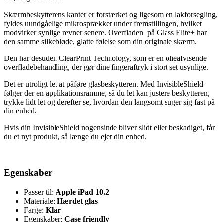
Skærmbeskytterens kanter er forstærket og ligesom en lakforsegling,
fyldes uundgåelige mikrosprækker under fremstillingen, hvilket
modvirker synlige revner senere. Overfladen på Glass Elite+ har
den samme silkebløde, glatte følelse som din originale skærm.
Den har desuden ClearPrint Technology, som er en olieafvisende
overfladebehandling, der gør dine fingeraftryk i stort set usynlige.
Det er utroligt let at påføre glasbeskytteren. Med InvisibleShield
følger der en applikationsramme, så du let kan justere beskytteren,
trykke lidt let og derefter se, hvordan den langsomt suger sig fast på
din enhed.
Hvis din InvisibleShield nogensinde bliver slidt eller beskadiget, får
du et nyt produkt, så længe du ejer din enhed.
Egenskaber
Passer til:
Apple iPad 10.2
Materiale:
Hærdet glas
Farge:
Klar
Egenskaber:
Case friendly