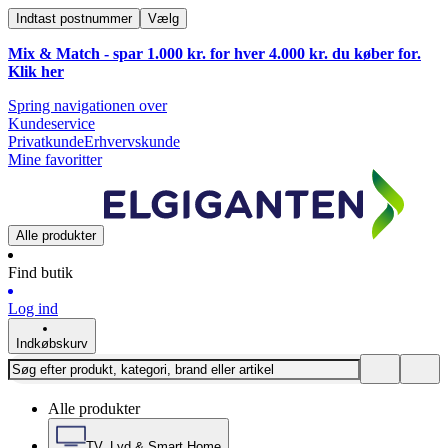
Indtast postnummer
Vælg
Mix & Match - spar 1.000 kr. for hver 4.000 kr. du køber for.
Klik
her
Spring navigationen over
Kundeservice
Privatkunde
Erhvervskunde
Mine favoritter
Alle produkter
Find butik
Log ind
Indkøbskurv
Alle produkter
TV, Lyd & Smart Home