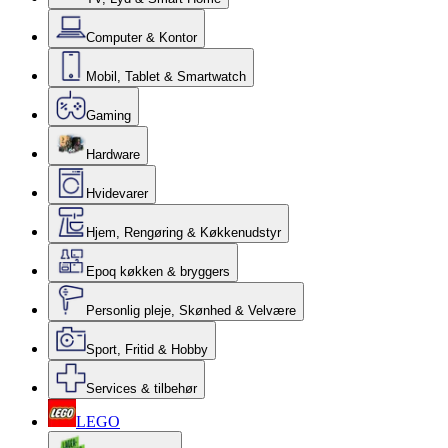
Computer & Kontor
Mobil, Tablet & Smartwatch
Gaming
Hardware
Hvidevarer
Hjem, Rengøring & Køkkenudstyr
Epoq køkken & bryggers
Personlig pleje, Skønhed & Velvære
Sport, Fritid & Hobby
Services & tilbehør
LEGO