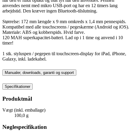
når den er fuldt opladt og blåt lys når den anvendes. Pennen
anvendes nemt med mikro USB-port og har en 12 timers lang
arbejdstid. Den kræver ingen Bluetooth-tilslutning.
Størrelse: 172 mm længde x 9 mm omkreds x 1,4 mm pennespids.
Kompatibel med alle touchscreens / pegeskærme (Android og iOS).
Materiale: ABS og kobberspids. Hvid farve.
120 MAH superkapacitet-batteri. Lad op i 1 time og anvend i 10
timer!
1 stk. styluspen / pegepen til touchscreen-display for iPad, iPhone,
Galaxy, inkl. ladekabel.
Manualer, downloads, garanti og support
Specifikationer
Produktmål
Vægt (inkl. emballage)
100,0 g
Nøglespecifikation