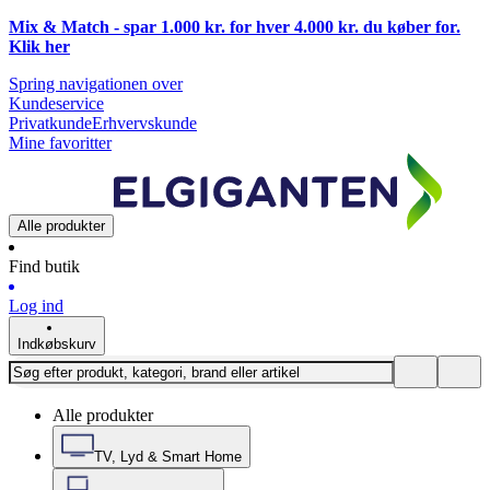
Mix & Match - spar 1.000 kr. for hver 4.000 kr. du køber for.
Klik
her
Spring navigationen over
Kundeservice
Privatkunde
Erhvervskunde
Mine favoritter
Alle produkter
Find butik
Log ind
Indkøbskurv
Alle produkter
TV, Lyd & Smart Home