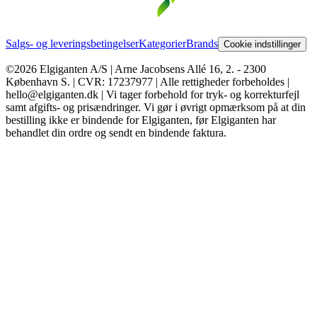
Salgs- og leveringsbetingelser
Kategorier
Brands
Cookie indstillinger
©2026 Elgiganten A/S | Arne Jacobsens Allé 16, 2. - 2300
København S. | CVR: 17237977 | Alle rettigheder forbeholdes |
hello@elgiganten.dk | Vi tager forbehold for tryk- og korrekturfejl
samt afgifts- og prisændringer. Vi gør i øvrigt opmærksom på at din
bestilling ikke er bindende for Elgiganten, før Elgiganten har
behandlet din ordre og sendt en bindende faktura.