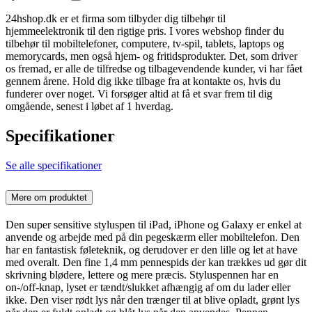
24hshop.dk er et firma som tilbyder dig tilbehør til
hjemmeelektronik til den rigtige pris. I vores webshop finder du
tilbehør til mobiltelefoner, computere, tv-spil, tablets, laptops og
memorycards, men også hjem- og fritidsprodukter. Det, som driver
os fremad, er alle de tilfredse og tilbagevendende kunder, vi har fået
gennem årene. Hold dig ikke tilbage fra at kontakte os, hvis du
funderer over noget. Vi forsøger altid at få et svar frem til dig
omgående, senest i løbet af 1 hverdag.
Specifikationer
Se alle specifikationer
Mere om produktet
Den super sensitive styluspen til iPad, iPhone og Galaxy er enkel at
anvende og arbejde med på din pegeskærm eller mobiltelefon. Den
har en fantastisk føleteknik, og derudover er den lille og let at have
med overalt. Den fine 1,4 mm pennespids der kan trækkes ud gør dit
skrivning blødere, lettere og mere præcis. Styluspennen har en
on-/off-knap, lyset er tændt/slukket afhængig af om du lader eller
ikke. Den viser rødt lys når den trænger til at blive opladt, grønt lys