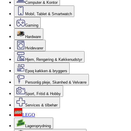
Computer & Kontor
Mobil, Tablet & Smartwatch
Gaming
Hardware
Hvidevarer
Hjem, Rengøring & Køkkenudstyr
Epoq køkken & bryggers
Personlig pleje, Skønhed & Velvære
Sport, Fritid & Hobby
Services & tilbehør
LEGO
Lageroprydning