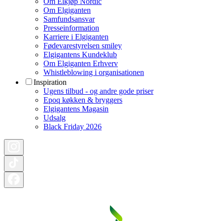
Om Elkjøp Nordic
Om Elgiganten
Samfundsansvar
Presseinformation
Karriere i Elgiganten
Fødevarestyrelsen smiley
Elgigantens Kundeklub
Om Elgiganten Erhverv
Whistleblowing i organisationen
Inspiration
Ugens tilbud - og andre gode priser
Epoq køkken & bryggers
Elgigantens Magasin
Udsalg
Black Friday 2026