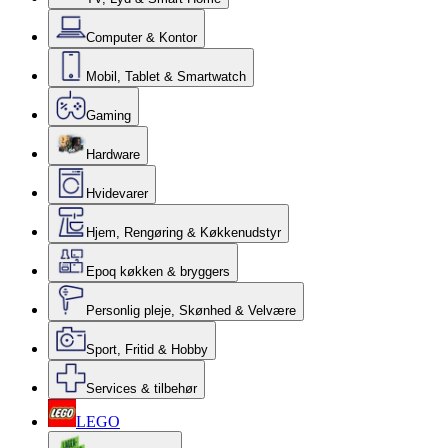
Computer & Kontor
Mobil, Tablet & Smartwatch
Gaming
Hardware
Hvidevarer
Hjem, Rengøring & Køkkenudstyr
Epoq køkken & bryggers
Personlig pleje, Skønhed & Velvære
Sport, Fritid & Hobby
Services & tilbehør
LEGO