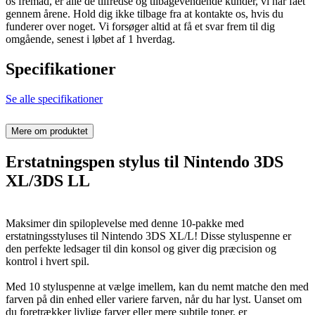
os fremad, er alle de tilfredse og tilbagevendende kunder, vi har fået
gennem årene. Hold dig ikke tilbage fra at kontakte os, hvis du
funderer over noget. Vi forsøger altid at få et svar frem til dig
omgående, senest i løbet af 1 hverdag.
Specifikationer
Se alle specifikationer
Mere om produktet
Erstatningspen stylus til Nintendo 3DS
XL/3DS LL
Maksimer din spiloplevelse med denne 10-pakke med
erstatningsstyluses til Nintendo 3DS XL/L! Disse styluspenne er
den perfekte ledsager til din konsol og giver dig præcision og
kontrol i hvert spil.
Med 10 styluspenne at vælge imellem, kan du nemt matche den med
farven på din enhed eller variere farven, når du har lyst. Uanset om
du foretrækker livlige farver eller mere subtile toner, er