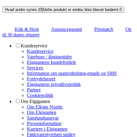
Hvad andre synes (0)
Dette produkt er endnu ikke blevet bedømt.
0
Klik & Hent
Annoncegaranti
Prismatch
Op
til 30 dages returret
Kundeservice
Kundeservice
Varehuse / åbningstider
Elgigantens kundefordele
Services
Information om spam/phishing-emails og SMS
Fortrydelsesret
Elgigantens privatlivspolitik
Partner
Cookiepolitik
Om Elgiganten
Om Elkjøp Nordic
Om Elgiganten
Samfundsansvar
Presseinformation
Karriere i Elgiganten
Fødevarestyrelsen smiley