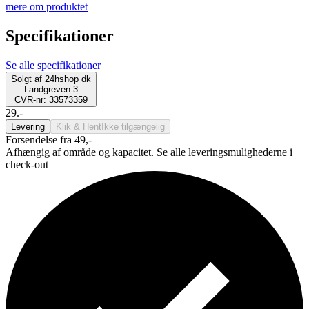
mere om produktet
Specifikationer
Se alle specifikationer
Solgt af
24hshop dk
Landgreven 3
CVR-nr: 33573359
29.-
Levering
Klik & Hent
Ikke tilgængelig
Forsendelse fra 49,-
Afhængig af område og kapacitet. Se alle leveringsmulighederne i
check-out