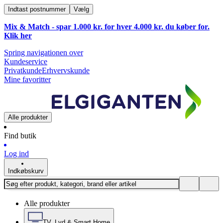
Indtast postnummer
Vælg
Mix & Match - spar 1.000 kr. for hver 4.000 kr. du køber for.
Klik
her
Spring navigationen over
Kundeservice
Privatkunde
Erhvervskunde
Mine favoritter
Alle produkter
Find butik
Log ind
Indkøbskurv
Alle produkter
TV, Lyd & Smart Home