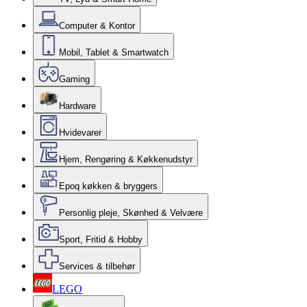
Computer & Kontor
Mobil, Tablet & Smartwatch
Gaming
Hardware
Hvidevarer
Hjem, Rengøring & Køkkenudstyr
Epoq køkken & bryggers
Personlig pleje, Skønhed & Velvære
Sport, Fritid & Hobby
Services & tilbehør
LEGO