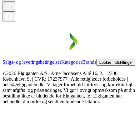
Salgs- og leveringsbetingelser
Kategorier
Brands
Cookie indstillinger
©2026 Elgiganten A/S | Arne Jacobsens Allé 16, 2. - 2300
København S. | CVR: 17237977 | Alle rettigheder forbeholdes |
hello@elgiganten.dk | Vi tager forbehold for tryk- og korrekturfejl
samt afgifts- og prisændringer. Vi gør i øvrigt opmærksom på at din
bestilling ikke er bindende for Elgiganten, før Elgiganten har
behandlet din ordre og sendt en bindende faktura.