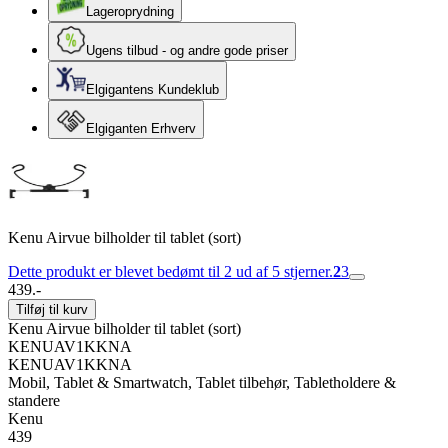
Lageroprydning
Ugens tilbud - og andre gode priser
Elgigantens Kundeklub
Elgiganten Erhverv
Kenu Airvue bilholder til tablet (sort)
Dette produkt er blevet bedømt til 2 ud af 5 stjerner.
2
3
439.-
Tilføj til kurv
Kenu Airvue bilholder til tablet (sort)
KENUAV1KKNA
KENUAV1KKNA
Mobil, Tablet & Smartwatch, Tablet tilbehør, Tabletholdere &
standere
Kenu
439