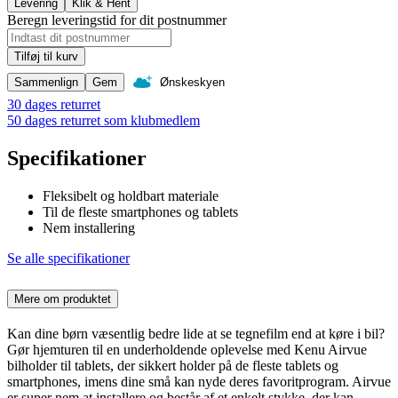
Levering
Klik & Hent
Beregn leveringstid for dit postnummer
Tilføj til kurv
Sammenlign
Gem
Ønskeskyen
30 dages returret
50 dages returret som klubmedlem
Specifikationer
Fleksibelt og holdbart materiale
Til de fleste smartphones og tablets
Nem installering
Se alle specifikationer
Mere om produktet
Kan dine børn væsentlig bedre lide at se tegnefilm end at køre i bil?
Gør hjemturen til en underholdende oplevelse med Kenu Airvue
bilholder til tablets, der sikkert holder på de fleste tablets og
smartphones, imens dine små kan nyde deres favoritprogram. Airvue
er super nem at installere og består af et enkelt stykke, der kan