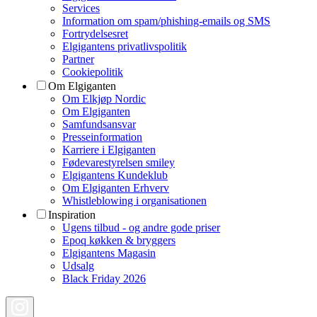
Services
Information om spam/phishing-emails og SMS
Fortrydelsesret
Elgigantens privatlivspolitik
Partner
Cookiepolitik
Om Elgiganten
Om Elkjøp Nordic
Om Elgiganten
Samfundsansvar
Presseinformation
Karriere i Elgiganten
Fødevarestyrelsen smiley
Elgigantens Kundeklub
Om Elgiganten Erhverv
Whistleblowing i organisationen
Inspiration
Ugens tilbud - og andre gode priser
Epoq køkken & bryggers
Elgigantens Magasin
Udsalg
Black Friday 2026