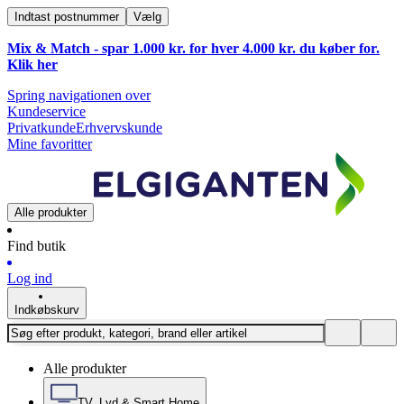
Indtast postnummer
Vælg
Mix & Match - spar 1.000 kr. for hver 4.000 kr. du køber for.
Klik
her
Spring navigationen over
Kundeservice
Privatkunde
Erhvervskunde
Mine favoritter
Alle produkter
Find butik
Log ind
Indkøbskurv
Alle produkter
TV, Lyd & Smart Home