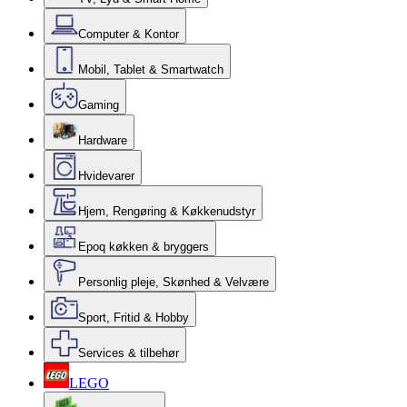
Computer & Kontor
Mobil, Tablet & Smartwatch
Gaming
Hardware
Hvidevarer
Hjem, Rengøring & Køkkenudstyr
Epoq køkken & bryggers
Personlig pleje, Skønhed & Velvære
Sport, Fritid & Hobby
Services & tilbehør
LEGO