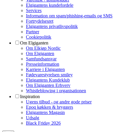
Elgigantens kundefordele
Services
Information om spam/phishing-emails og SMS
Fortrydelsesret
Elgigantens privatlivspolitik
Partner
Cookiepolitik
Om Elgiganten
Om Elkjøp Nordic
Om Elgiganten
Samfundsansvar
Presseinformation
Karriere i Elgiganten
Fødevarestyrelsen smiley
Elgigantens Kundeklub
Om Elgiganten Erhverv
Whistleblowing i organisationen
Inspiration
Ugens tilbud - og andre gode priser
Epoq køkken & bryggers
Elgigantens Magasin
Udsalg
Black Friday 2026