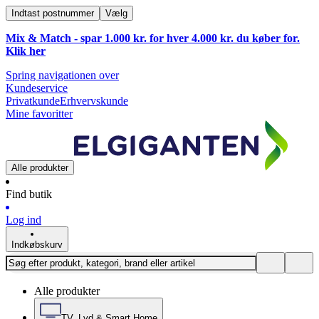
Indtast postnummer
Vælg
Mix & Match - spar 1.000 kr. for hver 4.000 kr. du køber for.
Klik
her
Spring navigationen over
Kundeservice
Privatkunde
Erhvervskunde
Mine favoritter
Alle produkter
Find butik
Log ind
Indkøbskurv
Alle produkter
TV, Lyd & Smart Home