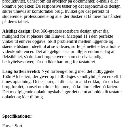
produktivitet, uanset om du arbejder på dokumenter, e-mails eller
kreative projekter. De responsive taster og det ergonomiske design
sikrer timevis af komfortabel brug, hvilket gør det perfekt til
studerende, professionelle og alle, der ønsker at få mere fra hånden
på deres tablet.
Alsidigt design:
Det 360-graders roterbare design giver dig
mulighed for at placere din Huawei Matepad 11 i den perfekte
vinkel til enhver opgave. Skift problemfrit mellem liggende og
stående tilstand, ideelt til at se videoer, surfe på nettet eller afholde
videokonferencer. Det aftagelige tastatur tilføjer endnu et lag af
fleksibilitet, så du kan bruge coveret som et selvstændigt
beskyttelsescover, når du ikke har brug for tastaturet.
Lang batterilevetid:
Nyd forlænget brug med det indbyggede
160mAh batteri, der giver op til 30 dages standbytid på en enkelt 1-
times opladning. Dette sikrer, at dit tastatur altid er klar, når du har
brug for det, uanset om du er hjemme, på kontoret eller på farten.
Det medfølgende opladningskabel gør det nemt at holde dit tastatur
opladet og klar til brug.
Specifikationer:
Farve: Sort