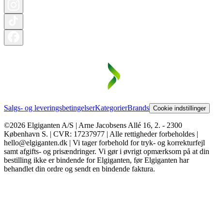
Salgs- og leveringsbetingelser
Kategorier
Brands
Cookie indstillinger
©2026 Elgiganten A/S | Arne Jacobsens Allé 16, 2. - 2300
København S. | CVR: 17237977 | Alle rettigheder forbeholdes |
hello@elgiganten.dk | Vi tager forbehold for tryk- og korrekturfejl
samt afgifts- og prisændringer. Vi gør i øvrigt opmærksom på at din
bestilling ikke er bindende for Elgiganten, før Elgiganten har
behandlet din ordre og sendt en bindende faktura.