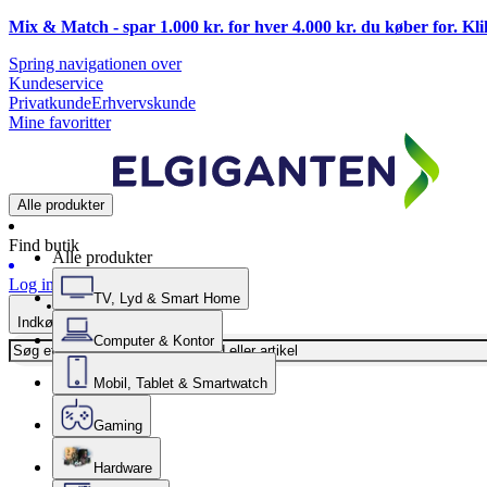
Mix & Match - spar 1.000 kr. for hver 4.000 kr. du køber for. Kl
Spring navigationen over
Kundeservice
Privatkunde
Erhvervskunde
Mine favoritter
Alle produkter
Find butik
Alle produkter
Log ind
TV, Lyd & Smart Home
Indkøbskurv
Computer & Kontor
Mobil, Tablet & Smartwatch
Gaming
Hardware