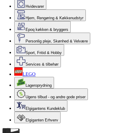
Hvidevarer
Hjem, Rengøring & Køkkenudstyr
Epoq køkken & bryggers
Personlig pleje, Skønhed & Velvære
Sport, Fritid & Hobby
Services & tilbehør
LEGO
Lageroprydning
Ugens tilbud - og andre gode priser
Elgigantens Kundeklub
Elgiganten Erhverv