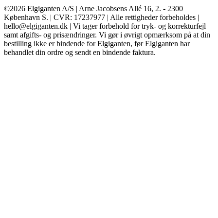
©2026 Elgiganten A/S | Arne Jacobsens Allé 16, 2. - 2300
København S. | CVR: 17237977 | Alle rettigheder forbeholdes |
hello@elgiganten.dk | Vi tager forbehold for tryk- og korrekturfejl
samt afgifts- og prisændringer. Vi gør i øvrigt opmærksom på at din
bestilling ikke er bindende for Elgiganten, før Elgiganten har
behandlet din ordre og sendt en bindende faktura.