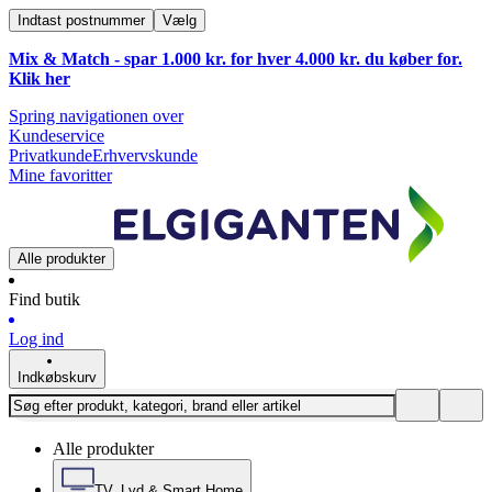
Indtast postnummer
Vælg
Mix & Match - spar 1.000 kr. for hver 4.000 kr. du køber for.
Klik
her
Spring navigationen over
Kundeservice
Privatkunde
Erhvervskunde
Mine favoritter
Alle produkter
Find butik
Log ind
Indkøbskurv
Alle produkter
TV, Lyd & Smart Home