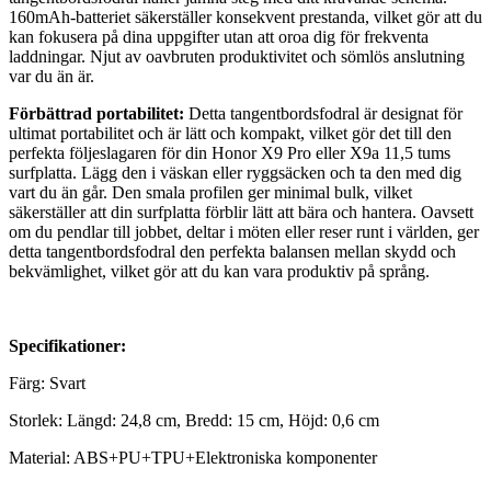
160mAh-batteriet säkerställer konsekvent prestanda, vilket gör att du
kan fokusera på dina uppgifter utan att oroa dig för frekventa
laddningar. Njut av oavbruten produktivitet och sömlös anslutning
var du än är.
Förbättrad portabilitet:
Detta tangentbordsfodral är designat för
ultimat portabilitet och är lätt och kompakt, vilket gör det till den
perfekta följeslagaren för din Honor X9 Pro eller X9a 11,5 tums
surfplatta. Lägg den i väskan eller ryggsäcken och ta den med dig
vart du än går. Den smala profilen ger minimal bulk, vilket
säkerställer att din surfplatta förblir lätt att bära och hantera. Oavsett
om du pendlar till jobbet, deltar i möten eller reser runt i världen, ger
detta tangentbordsfodral den perfekta balansen mellan skydd och
bekvämlighet, vilket gör att du kan vara produktiv på språng.
Specifikationer:
Färg: Svart
Storlek: Längd: 24,8 cm, Bredd: 15 cm, Höjd: 0,6 cm
Material: ABS+PU+TPU+Elektroniska komponenter