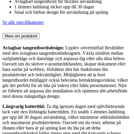
Avtagbart tangentbord för flexibel användning
1 timmes laddning räcker upp till 30 dagar
Smal och bärbar design för användning på språng
Se alle specifikationer
Mere om produktet
Avtagbar tangentbordsdesign:
Upplev oöverträffad flexibilitet
med den avtagbara tangentbordsdesignen. Växla sömlöst mellan
surfplatteläge och datorläge och anpassa dig efter alla dina behov.
Oavsett om du skriver e-postmeddelanden, skapar dokument eller
bara surfar på webben, förbättrar den här funktionen din
produktivitet och bekvämlighet. Möjligheten att ta bort
tangentbordet möjliggör också bekväma betraktningsvinklar, vilket
gör det perfekt för att titta på videor eller hålla presentationer. Njut
av friheten att anpassa din installation och optimera ditt arbetsflöde
med denna mångsidiga design.
Långvarig batteritid:
Ta dig igenom dagen med självförtroende
tack vare den förlängda batteritiden. En snabb 1-timmes laddning
ger upp till 30 dagars användning, vilket minimerar stilleståndstiden
och maximerar produktiviteten. Oavsett om du reser, arbetar på
distans eller bara är på språng kan du lita på att detta
tangentbordsfodral håller jämna steg med ditt krävande schema.