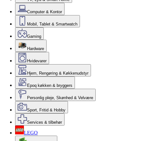
Computer & Kontor
Mobil, Tablet & Smartwatch
Gaming
Hardware
Hvidevarer
Hjem, Rengøring & Køkkenudstyr
Epoq køkken & bryggers
Personlig pleje, Skønhed & Velvære
Sport, Fritid & Hobby
Services & tilbehør
LEGO