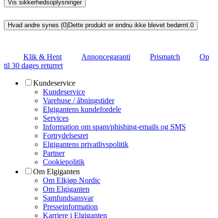
Vis sikkerhedsoplysninger
Hvad andre synes (0)
Dette produkt er endnu ikke blevet bedømt.
0
Klik & Hent
Annoncegaranti
Prismatch
Op
til 30 dages returret
Kundeservice
Kundeservice
Varehuse / åbningstider
Elgigantens kundefordele
Services
Information om spam/phishing-emails og SMS
Fortrydelsesret
Elgigantens privatlivspolitik
Partner
Cookiepolitik
Om Elgiganten
Om Elkjøp Nordic
Om Elgiganten
Samfundsansvar
Presseinformation
Karriere i Elgiganten