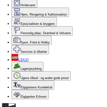
Hvidevarer
Hjem, Rengøring & Køkkenudstyr
Epoq køkken & bryggers
Personlig pleje, Skønhed & Velvære
Sport, Fritid & Hobby
Services & tilbehør
LEGO
Lageroprydning
Ugens tilbud - og andre gode priser
Elgigantens Kundeklub
Elgiganten Erhverv