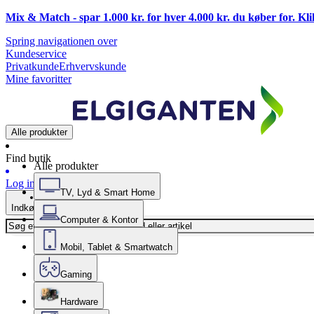
Mix & Match - spar 1.000 kr. for hver 4.000 kr. du køber for. Kl
Spring navigationen over
Kundeservice
Privatkunde
Erhvervskunde
Mine favoritter
Alle produkter
Find butik
Alle produkter
Log ind
TV, Lyd & Smart Home
Indkøbskurv
Computer & Kontor
Mobil, Tablet & Smartwatch
Gaming
Hardware