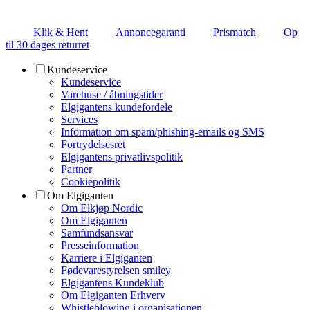
Klik & Hent
Annoncegaranti
Prismatch
Op
til 30 dages returret
Kundeservice
Kundeservice
Varehuse / åbningstider
Elgigantens kundefordele
Services
Information om spam/phishing-emails og SMS
Fortrydelsesret
Elgigantens privatlivspolitik
Partner
Cookiepolitik
Om Elgiganten
Om Elkjøp Nordic
Om Elgiganten
Samfundsansvar
Presseinformation
Karriere i Elgiganten
Fødevarestyrelsen smiley
Elgigantens Kundeklub
Om Elgiganten Erhverv
Whistleblowing i organisationen