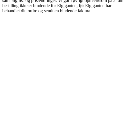
samt afgifts- og prisændringer. Vi gør i øvrigt opmærksom på at din
bestilling ikke er bindende for Elgiganten, før Elgiganten har
behandlet din ordre og sendt en bindende faktura.