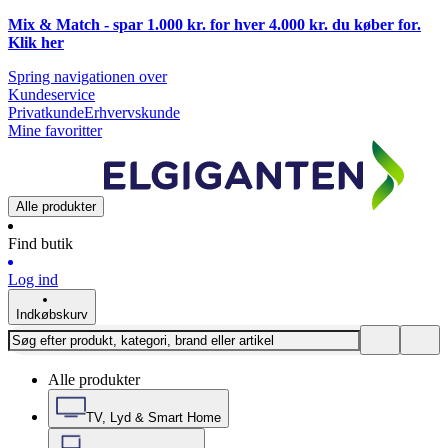
Mix & Match - spar 1.000 kr. for hver 4.000 kr. du køber for.
Klik
her
Spring navigationen over
Kundeservice
Privatkunde
Erhvervskunde
Mine favoritter
Alle produkter
Find butik
Log ind
Indkøbskurv
Alle produkter
TV, Lyd & Smart Home