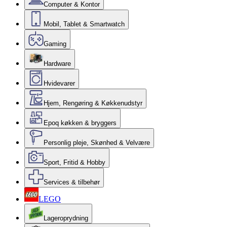
Computer & Kontor
Mobil, Tablet & Smartwatch
Gaming
Hardware
Hvidevarer
Hjem, Rengøring & Køkkenudstyr
Epoq køkken & bryggers
Personlig pleje, Skønhed & Velvære
Sport, Fritid & Hobby
Services & tilbehør
LEGO
Lageroprydning