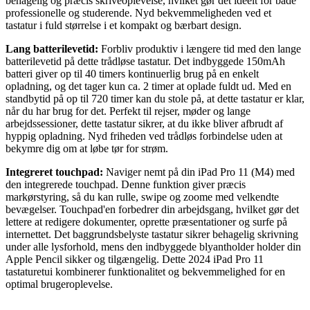
behagelig og præcis skriveoplevelse, hvilket gør det ideelt for både
professionelle og studerende. Nyd bekvemmeligheden ved et
tastatur i fuld størrelse i et kompakt og bærbart design.
Lang batterilevetid:
Forbliv produktiv i længere tid med den lange
batterilevetid på dette trådløse tastatur. Det indbyggede 150mAh
batteri giver op til 40 timers kontinuerlig brug på en enkelt
opladning, og det tager kun ca. 2 timer at oplade fuldt ud. Med en
standbytid på op til 720 timer kan du stole på, at dette tastatur er klar,
når du har brug for det. Perfekt til rejser, møder og lange
arbejdssessioner, dette tastatur sikrer, at du ikke bliver afbrudt af
hyppig opladning. Nyd friheden ved trådløs forbindelse uden at
bekymre dig om at løbe tør for strøm.
Integreret touchpad:
Naviger nemt på din iPad Pro 11 (M4) med
den integrerede touchpad. Denne funktion giver præcis
markørstyring, så du kan rulle, swipe og zoome med velkendte
bevægelser. Touchpad'en forbedrer din arbejdsgang, hvilket gør det
lettere at redigere dokumenter, oprette præsentationer og surfe på
internettet. Det baggrundsbelyste tastatur sikrer behagelig skrivning
under alle lysforhold, mens den indbyggede blyantholder holder din
Apple Pencil sikker og tilgængelig. Dette 2024 iPad Pro 11
tastaturetui kombinerer funktionalitet og bekvemmelighed for en
optimal brugeroplevelse.