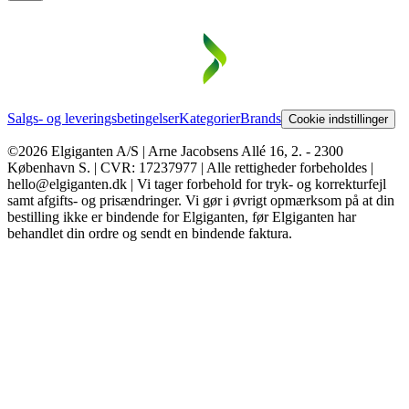
Salgs- og leveringsbetingelser
Kategorier
Brands
Cookie indstillinger
©2026 Elgiganten A/S | Arne Jacobsens Allé 16, 2. - 2300
København S. | CVR: 17237977 | Alle rettigheder forbeholdes |
hello@elgiganten.dk | Vi tager forbehold for tryk- og korrekturfejl
samt afgifts- og prisændringer. Vi gør i øvrigt opmærksom på at din
bestilling ikke er bindende for Elgiganten, før Elgiganten har
behandlet din ordre og sendt en bindende faktura.