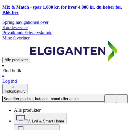
Mix & Match - spar 1.000 kr. for hver 4.000 kr. du køber for.
Klik
her
Spring navigationen over
Kundeservice
Privatkunde
Erhvervskunde
Mine favoritter
Alle produkter
Find butik
Log ind
Indkøbskurv
Alle produkter
TV, Lyd & Smart Home