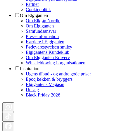
Partner
Cookiepolitik
Om Elgiganten
Om Elkjøp Nordic
Om Elgiganten
Samfundsansvar
Presseinformation
Karriere i Elgiganten
Fødevarestyrelsen smiley
Elgigantens Kundeklub
Om Elgiganten Erhverv
Whistleblowing i organisationen
Inspiration
Ugens tilbud - og andre gode priser
Epoq køkken & bryggers
Elgigantens Magasin
Udsalg
Black Friday 2026