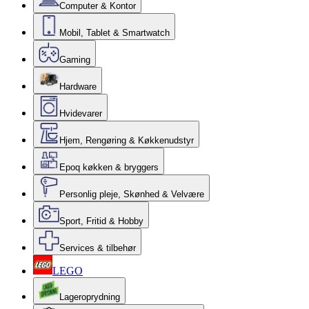
Computer & Kontor
Mobil, Tablet & Smartwatch
Gaming
Hardware
Hvidevarer
Hjem, Rengøring & Køkkenudstyr
Epoq køkken & bryggers
Personlig pleje, Skønhed & Velvære
Sport, Fritid & Hobby
Services & tilbehør
LEGO
Lageroprydning