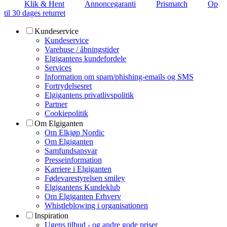
Klik & Hent
Annoncegaranti
Prismatch
Op
til 30 dages returret
Kundeservice
Kundeservice
Varehuse / åbningstider
Elgigantens kundefordele
Services
Information om spam/phishing-emails og SMS
Fortrydelsesret
Elgigantens privatlivspolitik
Partner
Cookiepolitik
Om Elgiganten
Om Elkjøp Nordic
Om Elgiganten
Samfundsansvar
Presseinformation
Karriere i Elgiganten
Fødevarestyrelsen smiley
Elgigantens Kundeklub
Om Elgiganten Erhverv
Whistleblowing i organisationen
Inspiration
Ugens tilbud - og andre gode priser