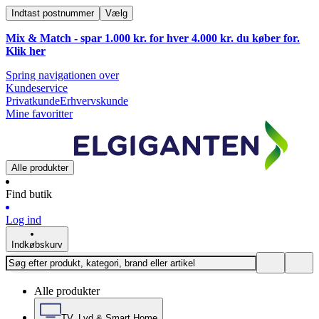
Indtast postnummer
Vælg
Mix & Match - spar 1.000 kr. for hver 4.000 kr. du køber for.
Klik
her
Spring navigationen over
Kundeservice
Privatkunde
Erhvervskunde
Mine favoritter
Alle produkter
Find butik
Log ind
Indkøbskurv
Alle produkter
TV, Lyd & Smart Home