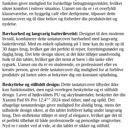
funktion giver mulighed for forskellige betragtningsvinkler, hvilket
sikrer komfort i enhver situation. Uanset om du er i et overfyldt
klasseværelse, en hyggelig café eller derhjemme, tilpasser dette
tastaturcover sig til dine behov og forbedrer din produktivitet og
nydelse.
Bærbarhed og langvarig batterilevetid:
Designet til den moderne
livsstil, kombinerer dette tastaturcover bærbarhed med langvarig
batterilevetid. Med en enkelt opladning på 1 time kan du nyde op til
30 dages brug, hvilket gør det perfekt til rejser, forretningsmøder og
daglig brug. Det lette design sikrer, at det ikke tilføjer unødvendig
bulk til din tablet, hvilket gør det nemt at bære i din taske eller
rygsæk. Uanset om du er en studerende, en professionel eller en
kreativ person, giver dette tastaturcover dig mulighed for at forblive
produktiv på farten uden at bekymre dig om konstant opladning.
Beskyttelse og stilfuldt design:
Dette tastaturcover tilbyder ikke
kun funktionalitet, men også overlegen beskyttelse og et stilfuldt
design. Lavet af højkvalitets PU og akrylmaterialer, beskytter det din
Xiaomi Pad 6S Pro 12.4"" 2024 mod ridser, stød og spild. Det
aftagelige tastaturdesign giver mulighed for alsidig brug, mens det
udhulede design sikrer, at din tablet forbliver kølig under langvarig
brug. Den stoftekstur tilføjer et strejf af elegance, hvilket gør det til
et perfekt tilbehør til både professionelle og personlige omgivelser.
Nyd ro i sindet ved at vide, at din tablet er sikker og stilfuld.