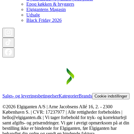
Epoq køkken & bryggers
Elgigantens Magasin
Udsalg
Black Friday 2026
Salgs- og leveringsbetingelser
Kategorier
Brands
Cookie indstillinger
©2026 Elgiganten A/S | Arne Jacobsens Allé 16, 2. - 2300
København S. | CVR: 17237977 | Alle rettigheder forbeholdes |
hello@elgiganten.dk | Vi tager forbehold for tryk- og korrekturfejl
samt afgifts- og prisændringer. Vi gør i øvrigt opmærksom på at din
bestilling ikke er bindende for Elgiganten, før Elgiganten har
behandlet din ordre og sendt en bindende faktura.