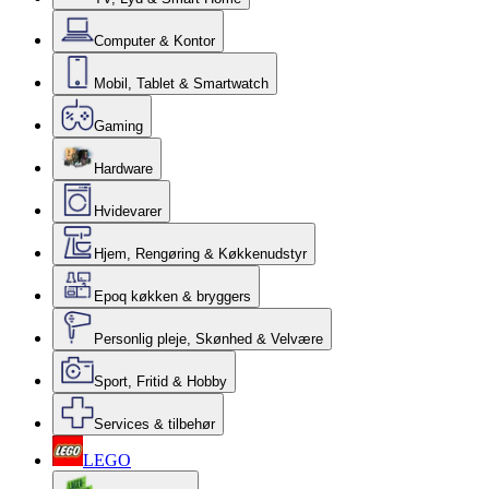
Computer & Kontor
Mobil, Tablet & Smartwatch
Gaming
Hardware
Hvidevarer
Hjem, Rengøring & Køkkenudstyr
Epoq køkken & bryggers
Personlig pleje, Skønhed & Velvære
Sport, Fritid & Hobby
Services & tilbehør
LEGO