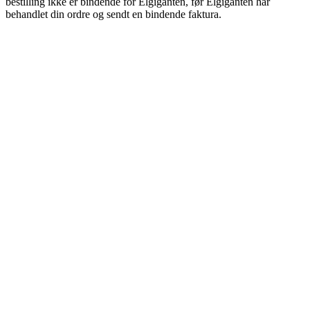
bestilling ikke er bindende for Elgiganten, før Elgiganten har
behandlet din ordre og sendt en bindende faktura.