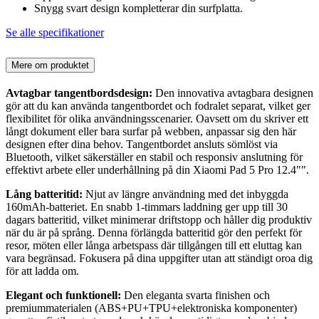
Snygg svart design kompletterar din surfplatta.
Se alle specifikationer
Mere om produktet
Avtagbar tangentbordsdesign:
Den innovativa avtagbara designen
gör att du kan använda tangentbordet och fodralet separat, vilket ger
flexibilitet för olika användningsscenarier. Oavsett om du skriver ett
långt dokument eller bara surfar på webben, anpassar sig den här
designen efter dina behov. Tangentbordet ansluts sömlöst via
Bluetooth, vilket säkerställer en stabil och responsiv anslutning för
effektivt arbete eller underhållning på din Xiaomi Pad 5 Pro 12.4"".
Lång batteritid:
Njut av längre användning med det inbyggda
160mAh-batteriet. En snabb 1-timmars laddning ger upp till 30
dagars batteritid, vilket minimerar driftstopp och håller dig produktiv
när du är på språng. Denna förlängda batteritid gör den perfekt för
resor, möten eller långa arbetspass där tillgången till ett eluttag kan
vara begränsad. Fokusera på dina uppgifter utan att ständigt oroa dig
för att ladda om.
Elegant och funktionell:
Den eleganta svarta finishen och
premiummaterialen (ABS+PU+TPU+elektroniska komponenter)