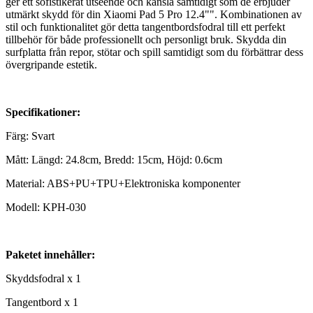
ger ett sofistikerat utseende och känsla samtidigt som de erbjuder
utmärkt skydd för din Xiaomi Pad 5 Pro 12.4"". Kombinationen av
stil och funktionalitet gör detta tangentbordsfodral till ett perfekt
tillbehör för både professionellt och personligt bruk. Skydda din
surfplatta från repor, stötar och spill samtidigt som du förbättrar dess
övergripande estetik.
Specifikationer:
Färg: Svart
Mått: Längd: 24.8cm, Bredd: 15cm, Höjd: 0.6cm
Material: ABS+PU+TPU+Elektroniska komponenter
Modell: KPH-030
Paketet innehåller:
Skyddsfodral x 1
Tangentbord x 1