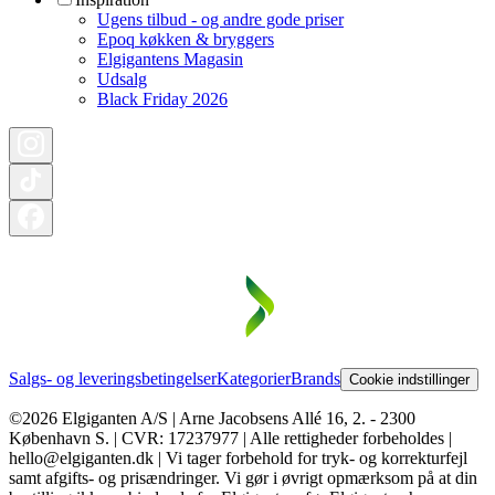
Ugens tilbud - og andre gode priser
Epoq køkken & bryggers
Elgigantens Magasin
Udsalg
Black Friday 2026
Salgs- og leveringsbetingelser
Kategorier
Brands
Cookie indstillinger
©2026 Elgiganten A/S | Arne Jacobsens Allé 16, 2. - 2300
København S. | CVR: 17237977 | Alle rettigheder forbeholdes |
hello@elgiganten.dk | Vi tager forbehold for tryk- og korrekturfejl
samt afgifts- og prisændringer. Vi gør i øvrigt opmærksom på at din