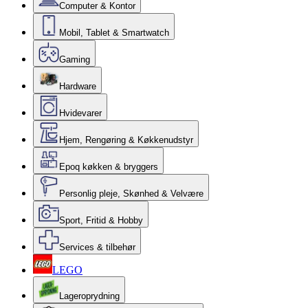
Computer & Kontor
Mobil, Tablet & Smartwatch
Gaming
Hardware
Hvidevarer
Hjem, Rengøring & Køkkenudstyr
Epoq køkken & bryggers
Personlig pleje, Skønhed & Velvære
Sport, Fritid & Hobby
Services & tilbehør
LEGO
Lageroprydning