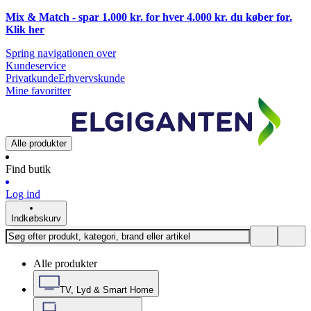
Mix & Match - spar 1.000 kr. for hver 4.000 kr. du køber for.
Klik
her
Spring navigationen over
Kundeservice
Privatkunde
Erhvervskunde
Mine favoritter
Alle produkter
Find butik
Log ind
Indkøbskurv
Alle produkter
TV, Lyd & Smart Home