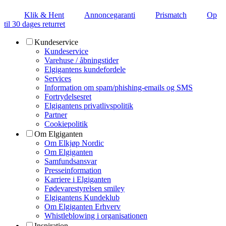
Klik & Hent
Annoncegaranti
Prismatch
Op
til 30 dages returret
Kundeservice
Kundeservice
Varehuse / åbningstider
Elgigantens kundefordele
Services
Information om spam/phishing-emails og SMS
Fortrydelsesret
Elgigantens privatlivspolitik
Partner
Cookiepolitik
Om Elgiganten
Om Elkjøp Nordic
Om Elgiganten
Samfundsansvar
Presseinformation
Karriere i Elgiganten
Fødevarestyrelsen smiley
Elgigantens Kundeklub
Om Elgiganten Erhverv
Whistleblowing i organisationen
Inspiration