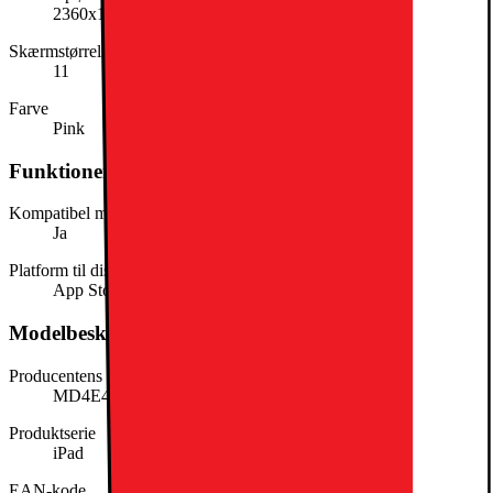
2360x1640
Skærmstørrelse (tommer)
11
Farve
Pink
Funktioner
Kompatibel med stylus
Ja
Platform til distribution af apps
App Store
Modelbeskrivelse
Producentens varenummer
MD4E4KN/A
Produktserie
iPad
EAN-kode