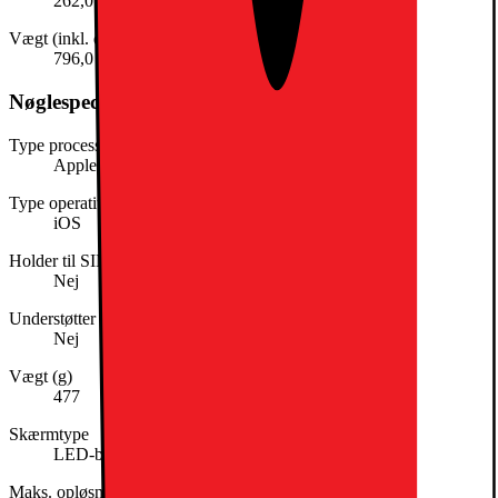
262,0 mm
Vægt (inkl. emballage)
796,0 g
Nøglespecifikation
Type processor
Apple A16
Type operativsystem (OS)
iOS
Holder til SIM-kort
Nej
Understøtter mobilt netværk
Nej
Vægt (g)
477
Skærmtype
LED-bagbelyst
Maks. opløsning