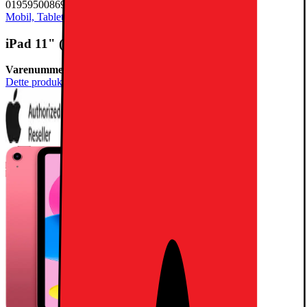
0195950086904
Mobil, Tablet & Smartwatch
Tablet
iPad 11" (11. Gen) 128GB WiFi (pink)
Varenummer:
905375
Dette produkt er blevet bedømt til 4.9 ud af 5 stjerner.
4.9
1436