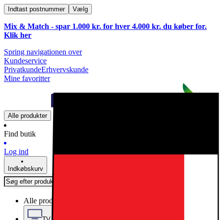
Indtast postnummer
Vælg
Mix & Match - spar 1.000 kr. for hver 4.000 kr. du køber for.
Klik
her
Spring navigationen over
Kundeservice
Privatkunde
Erhvervskunde
Mine favoritter
Alle produkter
Find butik
Log ind
Indkøbskurv
Alle produkter
TV, Lyd & Smart Home