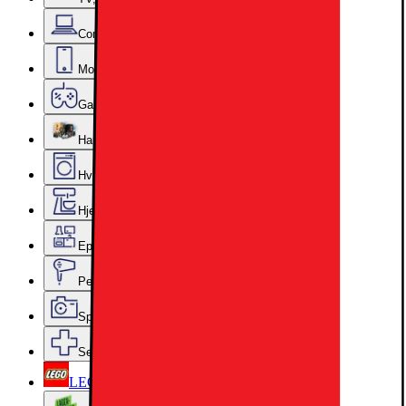
Computer & Kontor
Mobil, Tablet & Smartwatch
Gaming
Hardware
Hvidevarer
Hjem, Rengøring & Køkkenudstyr
Epoq køkken & bryggers
Personlig pleje, Skønhed & Velvære
Sport, Fritid & Hobby
Services & tilbehør
LEGO