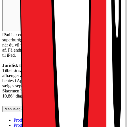
iPad har en smuk Liquid Retina-skærm med True Tone.* Den
superhurtige A16-chip og iPadOS gør iPad til et fantastisk værktøj,
når du vil være kreativ, samarbejde og gøre alle de ting, du holder
af. Få endnu flere muligheder med tilbehør, der er designet specielt
til iPad.
Juridisk tekst
Tilbehør sælges separat, og udbuddet kan variere. Kompatibilitet
afhænger af generationen. Apps kan
hentes i App Store. Udbuddet kan variere. Tredjepartssoftware
sælges separat. *Liquid Retina-skærmen fås til 11" modellen.
Skærmen har afrundede hjørner. Målt som et rektangel er 11" iPad
10,86" diagonalt. Det faktiske visningsområde er mindre.
Manualer, downloads, garanti og support
Produktdatablad (engelsk)
[
pdf
]
Produktdatablad (dansk)
[
pdf
]