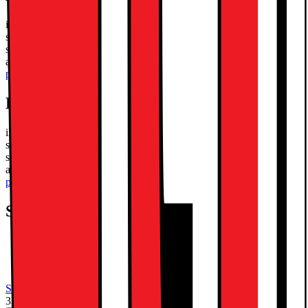
iPad 11" (11. Gen) er udstyret med en kraftfuld A16 Bionic-chip,
som vil give dig adgang til underholdning, uanset hvor du er. Nyd at
se film på den smukke 11" Liquid Retina-skærm med understøttelse
af Apple Pencil og knivskarp 4K-videooptagelse.
Læs mere om
produktet
Kort om produktet
iPad 11" (11. Gen) er udstyret med en kraftfuld A16 Bionic-chip,
som vil give dig adgang til underholdning, uanset hvor du er. Nyd at
se film på den smukke 11" Liquid Retina-skærm med understøttelse
af Apple Pencil og knivskarp 4K-videooptagelse.
Læs mere om
produktet
Specifikationer
11" Liquid Retina-skærm
A16 Bionic-processor, Touch ID
Apple Pencil 1. Gen, USB-C support
Se alle specifikationer
3333.-