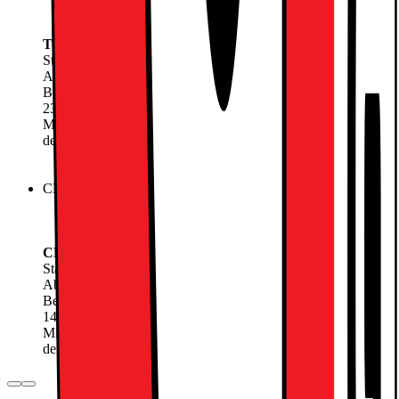
45 GB i 55 lande
5G og Fri SMS inkluderet
Telenor Fri Tale 120 GB
Startgebyr
99.-
Abonnement:
239.-
/mnd.
Betal nu
2183.-
239.-
/mnd.
Mindstepris de første 6 måneder (6 måneders bindingsperiode,
derefter 30 dages opsigelse): 3716,-
Kan kun købes i butik
CBB149 Fri Tale + 500 GB Data
0 kr. i oprettelse
30 GB EU - Data
Lynhurtigt 5G
CBB149 Fri Tale + 500 GB Data
Startgebyr
99.-
Abonnement:
149.-
/mnd.
Betal nu
3033.-
149.-
/mnd.
Mindstepris de første 6 måneder (6 måneders bindingsperiode,
derefter 30 dages opsigelse): 4026,-
Kan kun købes i butik