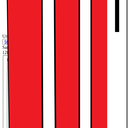
Sølv
Understøtter mobilt netværk
:
Nej
5G
Nej
Samlet lagringskapacitet (GB)
:
128
128
Køb med et mobil-abonnement og betal mindre nu:
Med abonnement