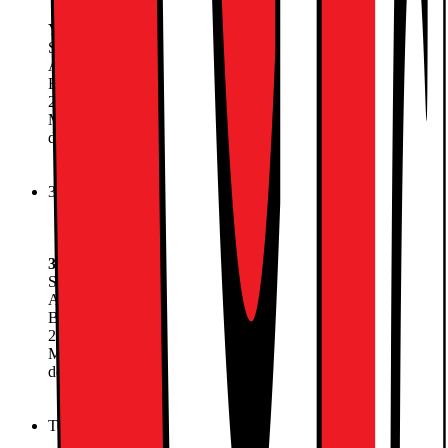
YouSee Musik
Yousee Fri Tale 100GB
Startgebyr
99.-
Abonnement:
249.-
/mnd.
Betal nu
2283.-
249.-
/mnd.
Mindstepris de første 6 måneder (6 måneders bindingsperiode,
derefter 30 dages opsigelse): 3876,-
Vælg abonnement
3 Fri Tale 100 GB
3LikeHome i 100 lande
Lynhurtig 5G dækning
Del data med 3Family
3 Fri Tale 100 GB
Startgebyr
0.-
Abonnement:
220.-
/mnd.
Betal nu
2333.-
220.-
/mnd.
Mindstepris de første 6 måneder (6 måneders bindingsperiode,
derefter 30 dages opsigelse): 3653,-
Vælg abonnement
Telenor Fri Tale 120 GB
0 kr. i oprettelse