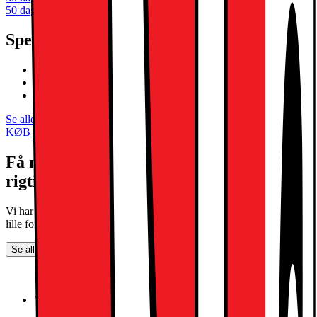
50 dages returret som klubmedlem
Specifikationer
11" Liquid Retina-skærm
A16 Bionic-processor, Touch ID
Apple Pencil 1. Gen, USB-C support
Se alle specifikationer
KØB MED MOBILABONNEMENTER
Få mest muligt ud af din telefon med det
rigtige abonnement
Vi har det rigtige abonnement til dig - uanset om du har et stort eller
lille forbrug.
Se alle abonnementer
Yousee Fri Tale 100GB
Roaming World i over 100 lande