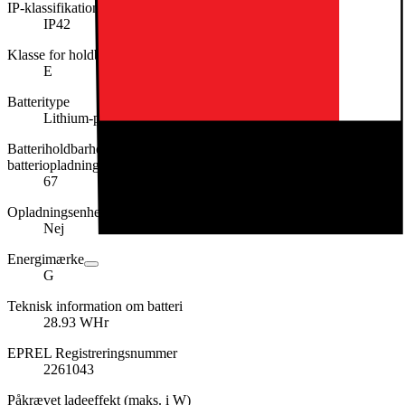
IP-klassifikation
IP42
Klasse for holdbarhed ved gentagne frie fald
E
Batteritype
Lithium-polymer
Batteriholdbarhed pr. cyklus i timer og minutter pr. fuld
batteriopladning
67
Opladningsenhed inkluderet
Nej
Energimærke
G
Teknisk information om batteri
28.93 WHr
EPREL Registreringsnummer
2261043
Påkrævet ladeeffekt (maks. i W)