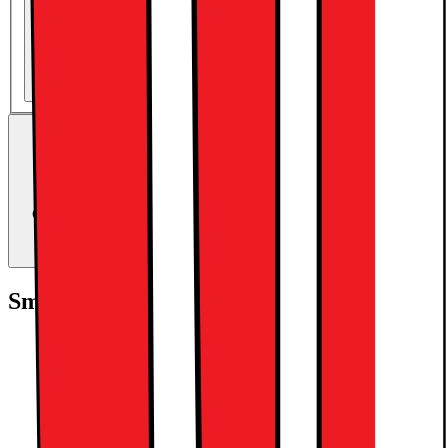
Køb uden abonnement
3333.-
Trade-in:
Opgradér for færre penge
Giv produkter i bytte og brug værdien som betaling ved køb af nye
produkter.
Beregn værdien
Smart at tilføje
Apple USB-C-strømforsyning på 20