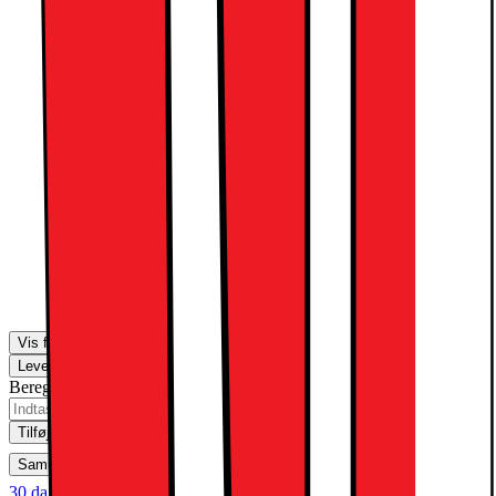
W
249.-
Magic Keyboard Folio til iPad 10. gen
(hvid) (DNK)
1539.-
2399.-
Vis flere muligheder
Levering
Klik & Hent
Beregn leveringstid for dit postnummer
Tilføj til kurv
Sammenlign
Gem
Ønskeskyen
30 dages returret