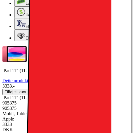
Lageroprydning
Ugens tilbud - og andre gode priser
Elgigantens Kundeklub
Elgiganten Erhverv
iPad 11" (11. Gen) 128GB WiFi (pink)
Dette produkt er blevet bedømt til 4.9 ud af 5 stjerner.
4.9
1436
3333.-
Tilføj til kurv
iPad 11" (11. Gen) 128GB WiFi (pink)
905375
905375
Mobil, Tablet & Smartwatch, Tablet
Apple
3333
DKK