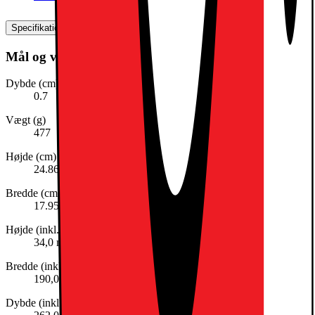
Specifikationer
Mål og vægt
Dybde (cm)
0.7
Vægt (g)
477
Højde (cm)
24.86
Bredde (cm)
17.95
Højde (inkl. emballage)
34,0 mm
Bredde (inkl. emballage)
190,0 mm
Dybde (inkl. emballage)