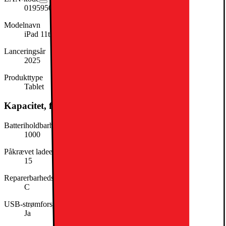
0195950086904
Modelnavn
iPad 11th Gen
Lanceringsår
2025
Produkttype
Tablet
Kapacitet, forbrug og strøm
Batteriholdbarhed i cyklusser
1000
Påkrævet ladeeffekt (min. i W)
15
Reparerbarhedsklasse
C
USB-strømforsyning (USB PD)
Ja