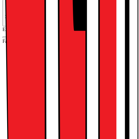
Se månedspris ved delbetaling.
Energimærkning
Produktdatablad
Farve
:
Pink
Blå
Gul
Pink