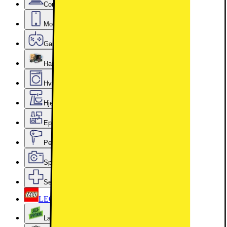
Computer & Kontor
Mobil, Tablet & Smartwatch
Gaming
Hardware
Hvidevarer
Hjem, Rengøring & Køkkenudstyr
Epoq køkken & bryggers
Personlig pleje, Skønhed & Velvære
Sport, Fritid & Hobby
Services & tilbehør
LEGO
Lageroprydning