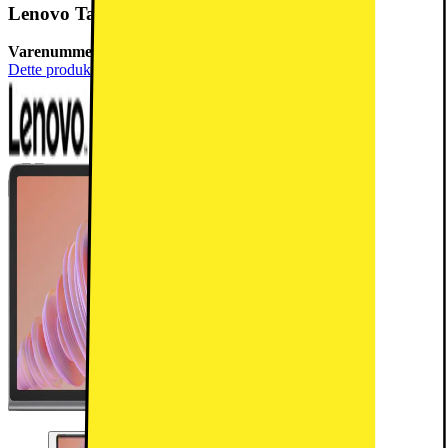
Lenovo Tab Plus 8/128 11,5" tablet (Luna Grå)
Varenummer:
786819
Dette produkt er blevet bedømt til 4.5 ud af 5 stjerner.
4.5
29