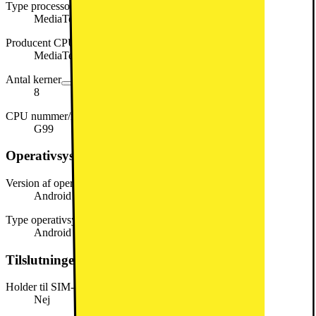
Type processor
MediaTek Helio
Producent CPU
MediaTek
Antal kerner
8
CPU nummer/model
G99
Operativsystem og systemkrav
Version af operativsystem
Android 14
Type operativsystem (OS)
Android
Tilslutninger
Holder til SIM-kort
Nej