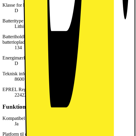
Klasse for holdbarhed ved gentagne frie fald
D
Batteritype
Lithium-polymer
Batteriholdbarhed pr. cyklus i timer og minutter pr. fuld
batteriopladning
134
Energimærke
D
Teknisk information om batteri
8600 mAh
EPREL Registreringsnummer
2242277
Funktioner
Kompatibel med stylus
Ja
Platform til distribution af apps