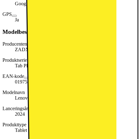
Google Play
GPS
Ja
Modelbeskrivelse
Producentens varenummer
ZADX0091SE
Produktserie
Tab Plus
EAN-kode
0197530284618
Modelnavn
Lenovo Tab Plus Luna Grey Wifi
Lanceringsår
2024
Produkttype
Tablet