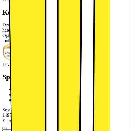
Kort om produktet
Denne Lenovo Tab Plus 8/128 tablet er udstyret med kraftfuld
hardware og praktiske funktioner som vil gøre dit liv lidt nemmere.
Oplev en virtuel verden med flotte billeder, fantastisk lyd og sømløs
multitasking.
Læs mere om produktet
Leverandørens EcoVadis-score
Læs mere om EcoVadis
Specifikationer
11,5" 2K LCD-touchskærm
MediaTek Helio G99 8-core processor
8GB RAM, 128GB-flashlager
Se alle specifikationer
1497.-
Energimærkning
Produktdatablad