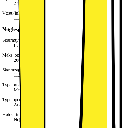
278,0 mm
Vægt (inkl. emballage)
1116,0 g
Nøglespecifikation
Skærmtype
LCD
Maks. opløsning
2000x1200
Skærmstørrelse (tommer)
11.5
Type processor
MediaTek Helio
Type operativsystem (OS)
Android
Holder til SIM-kort
Nej