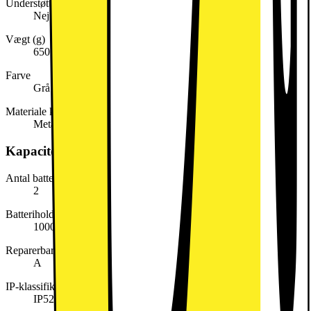
Understøtter mobilt netværk
Nej
Vægt (g)
650
Farve
Grå
Materiale kabinet
Metal
Kapacitet, forbrug og strøm
Antal battericeller
2
Batteriholdbarhed i cyklusser
1000
Reparerbarhedsklasse
A
IP-klassifikation
IP52