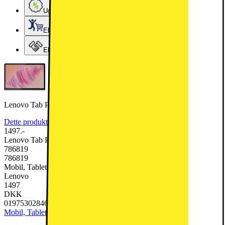
Ugens tilbud - og andre gode priser
Elgigantens Kundeklub
Elgiganten Erhverv
Lenovo Tab Plus 8/128 11,5" tablet (Luna Grå)
Dette produkt er blevet bedømt til 4.5 ud af 5 stjerner.
4.5
29
1497.-
Lenovo Tab Plus 8/128 11,5" tablet (Luna Grå)
786819
786819
Mobil, Tablet & Smartwatch, Tablet
Lenovo
1497
DKK
0197530284618
Mobil, Tablet & Smartwatch
Tablet