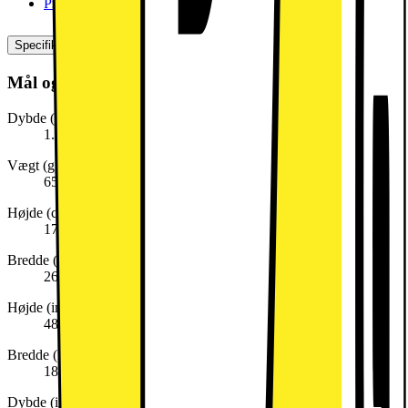
Produktdatablad (dansk)
[
pdf
]
Specifikationer
Mål og vægt
Dybde (cm)
1.35
Vægt (g)
650
Højde (cm)
17.42
Bredde (cm)
26.83
Højde (inkl. emballage)
48,0 mm
Bredde (inkl. emballage)
186,0 mm
Dybde (inkl. emballage)