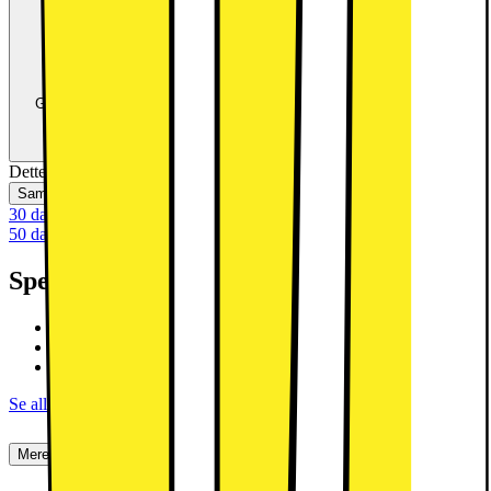
Trade-in:
Opgradér for færre penge
Giv produkter i bytte og brug værdien som betaling ved køb af nye
produkter.
Beregn værdien
Dette produkt er ikke tilgængeligt
Sammenlign
Gem
30 dages returret
50 dages returret som klubmedlem
Specifikationer
11,5" 2K LCD-touchskærm
MediaTek Helio G99 8-core processor
8GB RAM, 128GB-flashlager
Se alle specifikationer
Mere om produktet