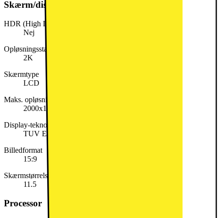
Skærm/display
HDR (High Dynamic Range)
Nej
Opløsningsstandard
2K
Skærmtype
LCD
Maks. opløsning
2000x1200
Display-teknologi
TUV Eye Care
Billedformat
15:9
Skærmstørrelse (tommer)
11.5
Processor