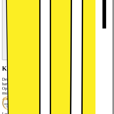
Kort om produktet
Denne Lenovo Tab Plus 8/128 tablet er udstyret med kraftfuld
hardware og praktiske funktioner som vil gøre dit liv lidt nemmere.
Oplev en virtuel verden med flotte billeder, fantastisk lyd og sømløs
multitasking.
Læs mere om produktet
Leverandørens EcoVadis-score
Læs mere om EcoVadis