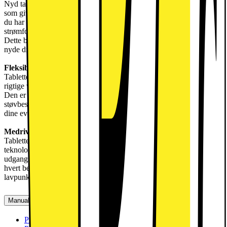
Nyd tabletten hele dagen takket være det store 8.600mAh batteri,
som giver op til 12 timers streaming på en enkelt opladning. Og når
du har brug en genopladning sikrer den hurtige 45W USB-C-
strømforsyning, at du er tilbage til fuld kapacitet på kun 90 minutter.
Dette betyder mindre tid bundet til en stikkontakt og mere tid til at
nyde dit indhold, uanset hvor du er.
Fleksibelt og holdbart design
Tabletten har et 175-graders støtteben, så du kan finde den helt
rigtige vinkel til at nyde dit indhold eller interagere med enheden.
Den er fremstillet med et metalchassis med IP52 vand- og
støvbestandighed, hvilket gør den holdbar nok til at følge dig på alle
dine eventyr, uanset om du slapper af derhjemme eller er på farten.
Medrivende lydoplevelse
Tabletten er udstyret med Octa JBL-højttalere og Dolby Atmos-
teknologi, hvilket giver en kraftfuld, fyldig lyd. Med en
udgangseffekt på 26 W og en rummelig 22cc højttalerboks pulserer
hvert beat med krystalklare lyse og dybe-toner og resonante
lavpunkter.
Manualer, downloads, garanti og support
Produktdatablad (engelsk)
[
pdf
]