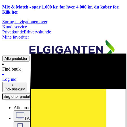
Mix & Match - spar 1.000 kr. for hver 4.000 kr. du køber for.
Klik
her
Spring navigationen over
Kundeservice
Privatkunde
Erhvervskunde
Mine favoritter
Alle produkter
Find butik
Log ind
Indkøbskurv
Alle produkter
TV, Lyd & Smart Home