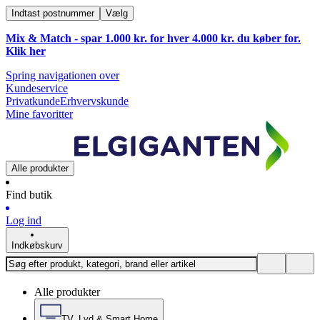
Indtast postnummer
Vælg
Mix & Match - spar 1.000 kr. for hver 4.000 kr. du køber for.
Klik
her
Spring navigationen over
Kundeservice
Privatkunde
Erhvervskunde
Mine favoritter
Alle produkter
Find butik
Log ind
Indkøbskurv
Alle produkter
TV, Lyd & Smart Home