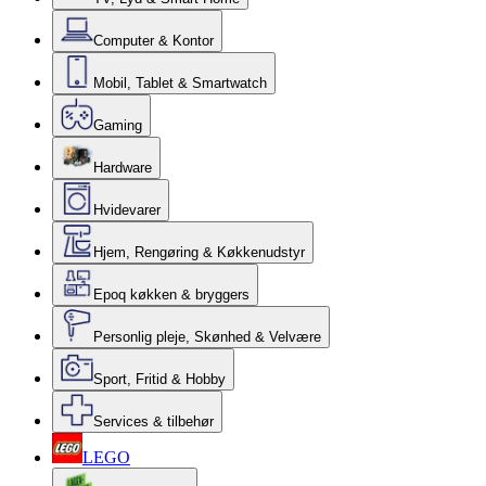
Computer & Kontor
Mobil, Tablet & Smartwatch
Gaming
Hardware
Hvidevarer
Hjem, Rengøring & Køkkenudstyr
Epoq køkken & bryggers
Personlig pleje, Skønhed & Velvære
Sport, Fritid & Hobby
Services & tilbehør
LEGO