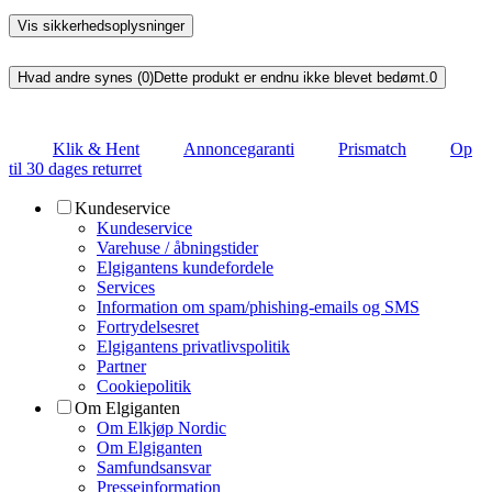
Vis sikkerhedsoplysninger
Hvad andre synes (0)
Dette produkt er endnu ikke blevet bedømt.
0
Klik & Hent
Annoncegaranti
Prismatch
Op
til 30 dages returret
Kundeservice
Kundeservice
Varehuse / åbningstider
Elgigantens kundefordele
Services
Information om spam/phishing-emails og SMS
Fortrydelsesret
Elgigantens privatlivspolitik
Partner
Cookiepolitik
Om Elgiganten
Om Elkjøp Nordic
Om Elgiganten
Samfundsansvar
Presseinformation