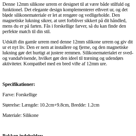
Denne 12mm silikone urrem er designet til at være både stilfuld og
funktionel. Det elegante design komplementerer ethvert ur, og det
bløde silikonemateriale er let at rengøre og vedligeholde. Den
magnetiske lukning sikrer, at uret forbliver sikkert på dit håndled,
mens du er på farten. Fås i forskellige farver, så du kan finde den
perfekte match til din stil.
Udskift din gamle urrem med denne 12mm silikone urrem og giv dit
ur et nyt liv. Den er nem at installere og fjerne, og den magnetiske
lukning gør det hurtigt at justere remmen. Silikonematerialet er sved-
og vandafvisende, hvilket gør den ideel til træning og udendørs
aktiviteter. Kompatibel med en bred vifte af 12mm ure.
Specifikationer:
Farve: Forskellige
Størrelse: Længde: 10.2cm+9.8cm, Bredde: 1.2cm
Materiale: Silikone
Pakken indeholder: