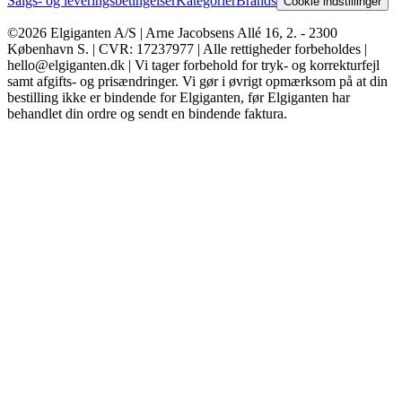
Salgs- og leveringsbetingelser
Kategorier
Brands
Cookie indstillinger
©2026 Elgiganten A/S | Arne Jacobsens Allé 16, 2. - 2300
København S. | CVR: 17237977 | Alle rettigheder forbeholdes |
hello@elgiganten.dk | Vi tager forbehold for tryk- og korrekturfejl
samt afgifts- og prisændringer. Vi gør i øvrigt opmærksom på at din
bestilling ikke er bindende for Elgiganten, før Elgiganten har
behandlet din ordre og sendt en bindende faktura.