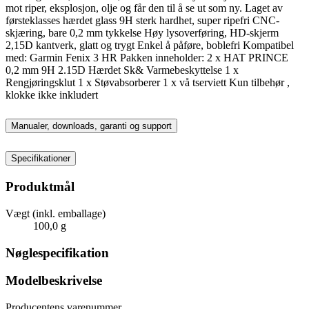
mot riper, eksplosjon, olje og får den til å se ut som ny. Laget av
førsteklasses hærdet glass 9H sterk hardhet, super ripefri CNC-
skjæring, bare 0,2 mm tykkelse Høy lysoverføring, HD-skjerm
2,15D kantverk, glatt og trygt Enkel å påføre, boblefri Kompatibel
med: Garmin Fenix 3 HR Pakken inneholder: 2 x HAT PRINCE
0,2 mm 9H 2.15D Hærdet Sk& Varmebeskyttelse 1 x
Rengjøringsklut 1 x Støvabsorberer 1 x vå tserviett Kun tilbehør ,
klokke ikke inkludert
Manualer, downloads, garanti og support
Specifikationer
Produktmål
Vægt (inkl. emballage)
100,0 g
Nøglespecifikation
Modelbeskrivelse
Producentens varenummer