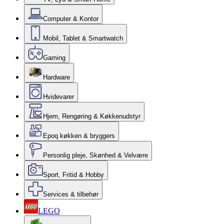
Computer & Kontor
Mobil, Tablet & Smartwatch
Gaming
Hardware
Hvidevarer
Hjem, Rengøring & Køkkenudstyr
Epoq køkken & bryggers
Personlig pleje, Skønhed & Velvære
Sport, Fritid & Hobby
Services & tilbehør
LEGO