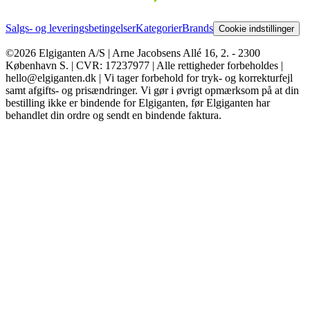
Salgs- og leveringsbetingelser
Kategorier
Brands
Cookie indstillinger
©2026 Elgiganten A/S | Arne Jacobsens Allé 16, 2. - 2300
København S. | CVR: 17237977 | Alle rettigheder forbeholdes |
hello@elgiganten.dk | Vi tager forbehold for tryk- og korrekturfejl
samt afgifts- og prisændringer. Vi gør i øvrigt opmærksom på at din
bestilling ikke er bindende for Elgiganten, før Elgiganten har
behandlet din ordre og sendt en bindende faktura.