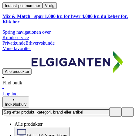
Indtast postnummer
Vælg
Mix & Match - spar 1.000 kr. for hver 4.000 kr. du køber for.
Klik
her
Spring navigationen over
Kundeservice
Privatkunde
Erhvervskunde
Mine favoritter
Alle produkter
Find butik
Log ind
Indkøbskurv
Alle produkter
TV, Lyd & Smart Home