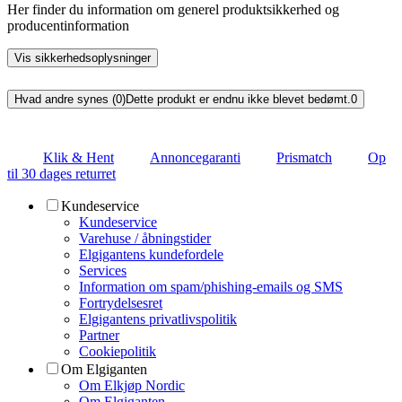
Her finder du information om generel produktsikkerhed og
producentinformation
Vis sikkerhedsoplysninger
Hvad andre synes (0)
Dette produkt er endnu ikke blevet bedømt.
0
Klik & Hent
Annoncegaranti
Prismatch
Op
til 30 dages returret
Kundeservice
Kundeservice
Varehuse / åbningstider
Elgigantens kundefordele
Services
Information om spam/phishing-emails og SMS
Fortrydelsesret
Elgigantens privatlivspolitik
Partner
Cookiepolitik
Om Elgiganten
Om Elkjøp Nordic
Om Elgiganten