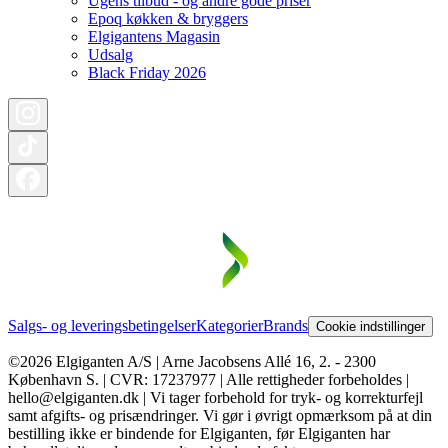
Ugens tilbud - og andre gode priser
Epoq køkken & bryggers
Elgigantens Magasin
Udsalg
Black Friday 2026
Salgs- og leveringsbetingelser
Kategorier
Brands
Cookie indstillinger
©2026 Elgiganten A/S | Arne Jacobsens Allé 16, 2. - 2300
København S. | CVR: 17237977 | Alle rettigheder forbeholdes |
hello@elgiganten.dk | Vi tager forbehold for tryk- og korrekturfejl
samt afgifts- og prisændringer. Vi gør i øvrigt opmærksom på at din
bestilling ikke er bindende for Elgiganten, før Elgiganten har