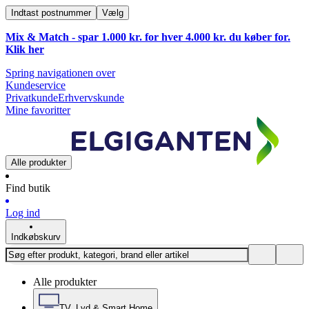
Indtast postnummer
Vælg
Mix & Match - spar 1.000 kr. for hver 4.000 kr. du køber for.
Klik
her
Spring navigationen over
Kundeservice
Privatkunde
Erhvervskunde
Mine favoritter
Alle produkter
Find butik
Log ind
Indkøbskurv
Alle produkter
TV, Lyd & Smart Home