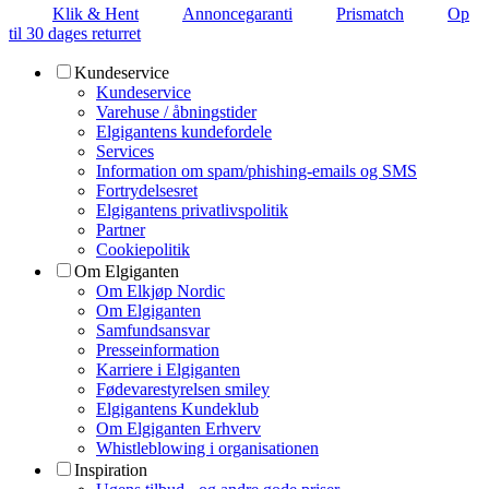
Klik & Hent
Annoncegaranti
Prismatch
Op
til 30 dages returret
Kundeservice
Kundeservice
Varehuse / åbningstider
Elgigantens kundefordele
Services
Information om spam/phishing-emails og SMS
Fortrydelsesret
Elgigantens privatlivspolitik
Partner
Cookiepolitik
Om Elgiganten
Om Elkjøp Nordic
Om Elgiganten
Samfundsansvar
Presseinformation
Karriere i Elgiganten
Fødevarestyrelsen smiley
Elgigantens Kundeklub
Om Elgiganten Erhverv
Whistleblowing i organisationen
Inspiration