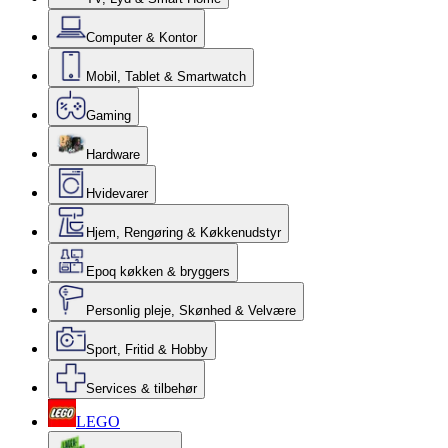
Computer & Kontor
Mobil, Tablet & Smartwatch
Gaming
Hardware
Hvidevarer
Hjem, Rengøring & Køkkenudstyr
Epoq køkken & bryggers
Personlig pleje, Skønhed & Velvære
Sport, Fritid & Hobby
Services & tilbehør
LEGO