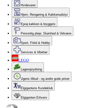
Hvidevarer
Hjem, Rengøring & Køkkenudstyr
Epoq køkken & bryggers
Personlig pleje, Skønhed & Velvære
Sport, Fritid & Hobby
Services & tilbehør
LEGO
Lageroprydning
Ugens tilbud - og andre gode priser
Elgigantens Kundeklub
Elgiganten Erhverv