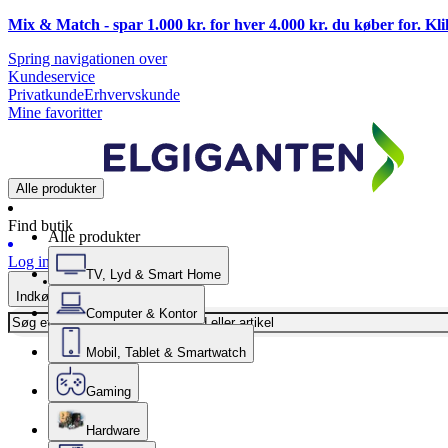
Mix & Match - spar 1.000 kr. for hver 4.000 kr. du køber for. Kl
Spring navigationen over
Kundeservice
Privatkunde
Erhvervskunde
Mine favoritter
Alle produkter
Find butik
Alle produkter
Log ind
TV, Lyd & Smart Home
Indkøbskurv
Computer & Kontor
Mobil, Tablet & Smartwatch
Gaming
Hardware