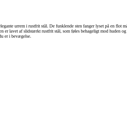
ante urrem i rustfrit stål. De funklende sten fanger lyset på en flot m
n er lavet af slidstærkt rustfrit stål, som føles behageligt mod huden o
du er i bevægelse.