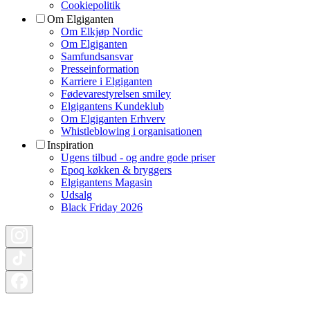
Cookiepolitik
Om Elgiganten
Om Elkjøp Nordic
Om Elgiganten
Samfundsansvar
Presseinformation
Karriere i Elgiganten
Fødevarestyrelsen smiley
Elgigantens Kundeklub
Om Elgiganten Erhverv
Whistleblowing i organisationen
Inspiration
Ugens tilbud - og andre gode priser
Epoq køkken & bryggers
Elgigantens Magasin
Udsalg
Black Friday 2026