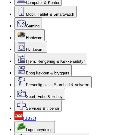
Computer & Kontor
Mobil, Tablet & Smartwatch
Gaming
Hardware
Hvidevarer
Hjem, Rengøring & Køkkenudstyr
Epoq køkken & bryggers
Personlig pleje, Skønhed & Velvære
Sport, Fritid & Hobby
Services & tilbehør
LEGO
Lageroprydning