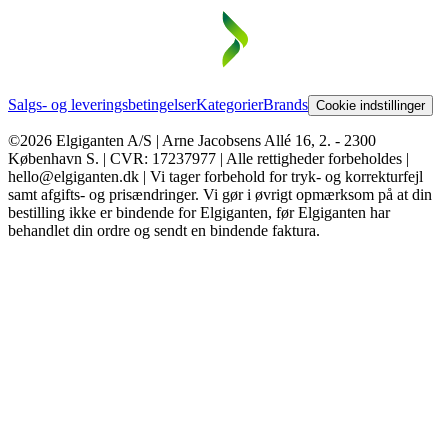
Salgs- og leveringsbetingelser
Kategorier
Brands
Cookie indstillinger
©2026 Elgiganten A/S | Arne Jacobsens Allé 16, 2. - 2300
København S. | CVR: 17237977 | Alle rettigheder forbeholdes |
hello@elgiganten.dk | Vi tager forbehold for tryk- og korrekturfejl
samt afgifts- og prisændringer. Vi gør i øvrigt opmærksom på at din
bestilling ikke er bindende for Elgiganten, før Elgiganten har
behandlet din ordre og sendt en bindende faktura.