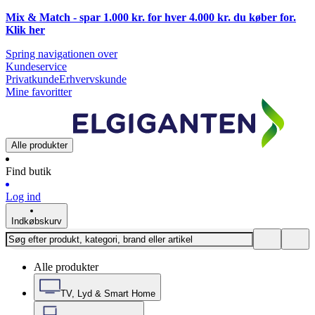
Mix & Match - spar 1.000 kr. for hver 4.000 kr. du køber for.
Klik
her
Spring navigationen over
Kundeservice
Privatkunde
Erhvervskunde
Mine favoritter
Alle produkter
Find butik
Log ind
Indkøbskurv
Alle produkter
TV, Lyd & Smart Home