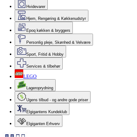
Hvidevarer
Hjem, Rengøring & Køkkenudstyr
Epoq køkken & bryggers
Personlig pleje, Skønhed & Velvære
Sport, Fritid & Hobby
Services & tilbehør
LEGO
Lageroprydning
Ugens tilbud - og andre gode priser
Elgigantens Kundeklub
Elgiganten Erhverv