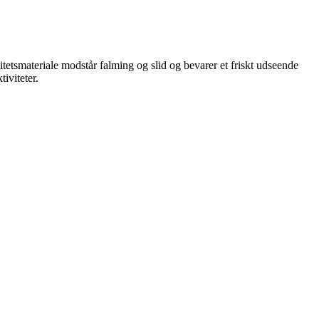
itetsmateriale modstår falming og slid og bevarer et friskt udseende
iviteter.