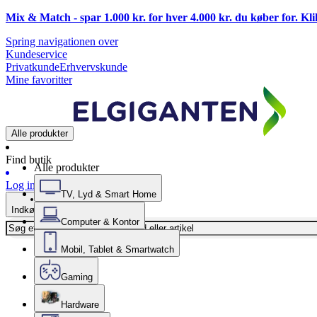
Mix & Match - spar 1.000 kr. for hver 4.000 kr. du køber for. Kl
Spring navigationen over
Kundeservice
Privatkunde
Erhvervskunde
Mine favoritter
Alle produkter
Find butik
Alle produkter
Log ind
TV, Lyd & Smart Home
Indkøbskurv
Computer & Kontor
Mobil, Tablet & Smartwatch
Gaming
Hardware