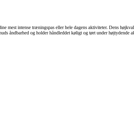
ine mest intense træningspas eller hele dagens aktiviteter. Dens højkval
huds åndbarhed og holder håndleddet køligt og tørt under højtydende akt