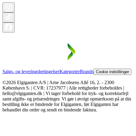
Salgs- og leveringsbetingelser
Kategorier
Brands
Cookie indstillinger
©2026 Elgiganten A/S | Arne Jacobsens Allé 16, 2. - 2300
København S. | CVR: 17237977 | Alle rettigheder forbeholdes |
hello@elgiganten.dk | Vi tager forbehold for tryk- og korrekturfejl
samt afgifts- og prisændringer. Vi gør i øvrigt opmærksom på at din
bestilling ikke er bindende for Elgiganten, før Elgiganten har
behandlet din ordre og sendt en bindende faktura.