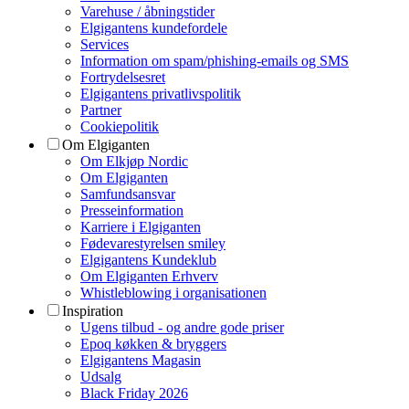
Varehuse / åbningstider
Elgigantens kundefordele
Services
Information om spam/phishing-emails og SMS
Fortrydelsesret
Elgigantens privatlivspolitik
Partner
Cookiepolitik
Om Elgiganten
Om Elkjøp Nordic
Om Elgiganten
Samfundsansvar
Presseinformation
Karriere i Elgiganten
Fødevarestyrelsen smiley
Elgigantens Kundeklub
Om Elgiganten Erhverv
Whistleblowing i organisationen
Inspiration
Ugens tilbud - og andre gode priser
Epoq køkken & bryggers
Elgigantens Magasin
Udsalg
Black Friday 2026