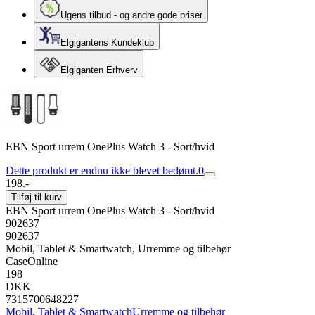
Ugens tilbud - og andre gode priser
Elgigantens Kundeklub
Elgiganten Erhverv
EBN Sport urrem OnePlus Watch 3 - Sort/hvid
Dette produkt er endnu ikke blevet bedømt.
0
198.-
Tilføj til kurv
EBN Sport urrem OnePlus Watch 3 - Sort/hvid
902637
902637
Mobil, Tablet & Smartwatch, Urremme og tilbehør
CaseOnline
198
DKK
7315700648227
Mobil, Tablet & Smartwatch
Urremme og tilbehør