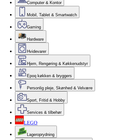
Computer & Kontor
Mobil, Tablet & Smartwatch
Gaming
Hardware
Hvidevarer
Hjem, Rengøring & Køkkenudstyr
Epoq køkken & bryggers
Personlig pleje, Skønhed & Velvære
Sport, Fritid & Hobby
Services & tilbehør
LEGO
Lageroprydning