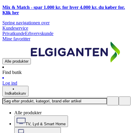
Mix & Match - spar 1.000 kr. for hver 4.000 kr. du køber for.
Klik
her
Spring navigationen over
Kundeservice
Privatkunde
Erhvervskunde
Mine favoritter
Alle produkter
Find butik
Log ind
Indkøbskurv
Alle produkter
TV, Lyd & Smart Home