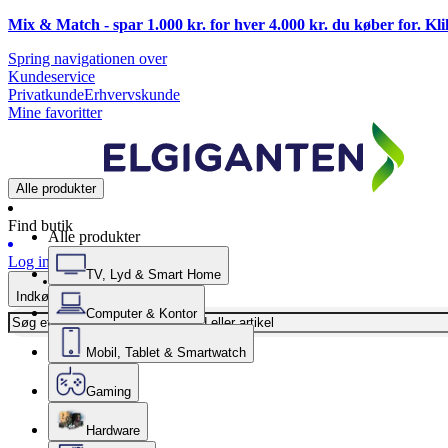
Mix & Match - spar 1.000 kr. for hver 4.000 kr. du køber for. Kl
Spring navigationen over
Kundeservice
Privatkunde
Erhvervskunde
Mine favoritter
Alle produkter
Find butik
Alle produkter
Log ind
TV, Lyd & Smart Home
Indkøbskurv
Computer & Kontor
Mobil, Tablet & Smartwatch
Gaming
Hardware