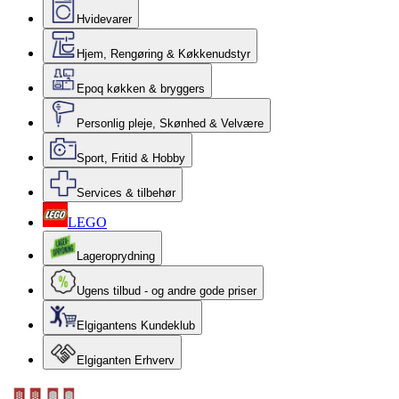
Hvidevarer
Hjem, Rengøring & Køkkenudstyr
Epoq køkken & bryggers
Personlig pleje, Skønhed & Velvære
Sport, Fritid & Hobby
Services & tilbehør
LEGO
Lageroprydning
Ugens tilbud - og andre gode priser
Elgigantens Kundeklub
Elgiganten Erhverv