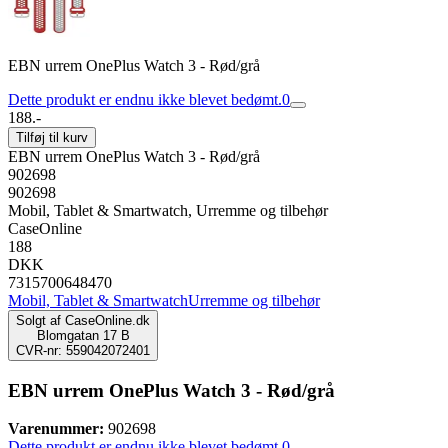
EBN urrem OnePlus Watch 3 - Rød/grå
Dette produkt er endnu ikke blevet bedømt.
0
188.-
Tilføj til kurv
EBN urrem OnePlus Watch 3 - Rød/grå
902698
902698
Mobil, Tablet & Smartwatch, Urremme og tilbehør
CaseOnline
188
DKK
7315700648470
Mobil, Tablet & Smartwatch
Urremme og tilbehør
Solgt af
CaseOnline.dk
Blomgatan 17 B
CVR-nr: 559042072401
EBN urrem OnePlus Watch 3 - Rød/grå
Varenummer:
902698
Dette produkt er endnu ikke blevet bedømt.
0