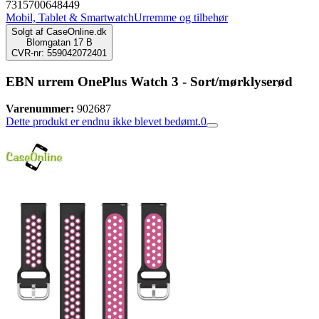
7315700648449
Mobil, Tablet & Smartwatch
Urremme og tilbehør
Solgt af
CaseOnline.dk
Blomgatan 17 B
CVR-nr: 559042072401
EBN urrem OnePlus Watch 3 - Sort/mørklyserød
Varenummer:
902687
Dette produkt er endnu ikke blevet bedømt.
0