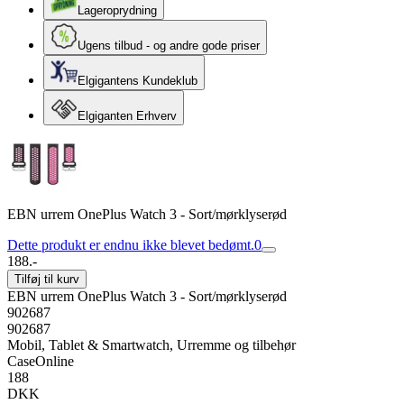
Lageroprydning
Ugens tilbud - og andre gode priser
Elgigantens Kundeklub
Elgiganten Erhverv
EBN urrem OnePlus Watch 3 - Sort/mørklyserød
Dette produkt er endnu ikke blevet bedømt.
0
188.-
Tilføj til kurv
EBN urrem OnePlus Watch 3 - Sort/mørklyserød
902687
902687
Mobil, Tablet & Smartwatch, Urremme og tilbehør
CaseOnline
188
DKK