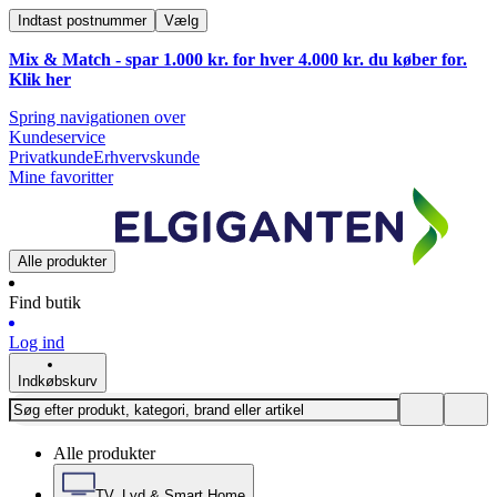
Indtast postnummer
Vælg
Mix & Match - spar 1.000 kr. for hver 4.000 kr. du køber for.
Klik
her
Spring navigationen over
Kundeservice
Privatkunde
Erhvervskunde
Mine favoritter
Alle produkter
Find butik
Log ind
Indkøbskurv
Alle produkter
TV, Lyd & Smart Home