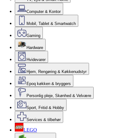
Computer & Kontor
Mobil, Tablet & Smartwatch
Gaming
Hardware
Hvidevarer
Hjem, Rengøring & Køkkenudstyr
Epoq køkken & bryggers
Personlig pleje, Skønhed & Velvære
Sport, Fritid & Hobby
Services & tilbehør
LEGO