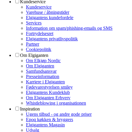
Kundeservice
Kundeservice
Varehuse / åbningstider
Elgigantens kundefordele
Services
Information om spam/phishing-emails og SMS
Fortrydelsesret
Elgigantens privatlivspolitik
Partner
Cookiepolitik
Om Elgiganten
Om Elkjøp Nordic
Om Elgiganten
Samfundsansvar
Presseinformation
Karriere i Elgiganten
Fødevarestyrelsen smiley
Elgigantens Kundeklub
Om Elgiganten Erhverv
Whistleblowing i organisationen
Inspiration
Ugens tilbud - og andre gode priser
Epoq køkken & bryggers
Elgigantens Magasin
Udsalg