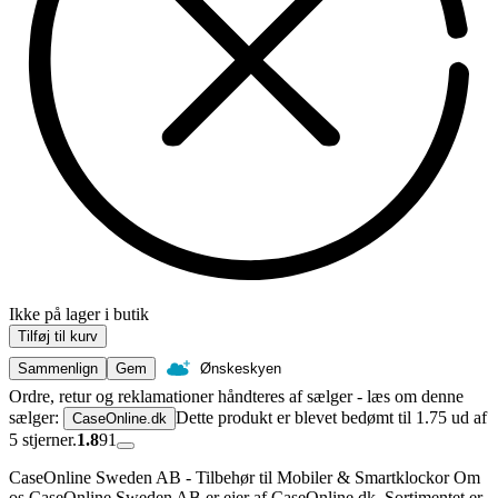
Ikke på lager i butik
Tilføj til kurv
Sammenlign
Gem
Ønskeskyen
Ordre, retur og reklamationer håndteres af sælger - læs om denne
sælger:
Dette produkt er blevet bedømt til 1.75 ud af
CaseOnline.dk
5 stjerner.
1.8
91
CaseOnline Sweden AB - Tilbehør til Mobiler & Smartklockor Om
os CaseOnline Sweden AB er ejer af CaseOnline.dk. Sortimentet er