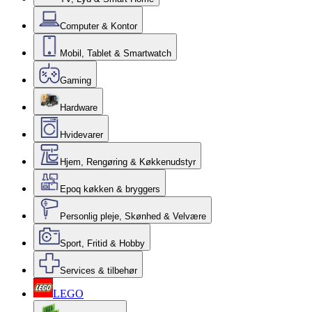
Computer & Kontor
Mobil, Tablet & Smartwatch
Gaming
Hardware
Hvidevarer
Hjem, Rengøring & Køkkenudstyr
Epoq køkken & bryggers
Personlig pleje, Skønhed & Velvære
Sport, Fritid & Hobby
Services & tilbehør
LEGO