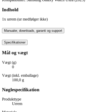
Indhold
1x urrem (ur medfølger ikke)
Manualer, downloads, garanti og support
Specifikationer
Mål og vægt
Vægt (g)
0
Vægt (inkl. emballage)
100,0 g
Nøglespecifikation
Produkttype
Urrem