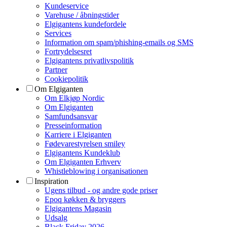
Kundeservice
Varehuse / åbningstider
Elgigantens kundefordele
Services
Information om spam/phishing-emails og SMS
Fortrydelsesret
Elgigantens privatlivspolitik
Partner
Cookiepolitik
Om Elgiganten
Om Elkjøp Nordic
Om Elgiganten
Samfundsansvar
Presseinformation
Karriere i Elgiganten
Fødevarestyrelsen smiley
Elgigantens Kundeklub
Om Elgiganten Erhverv
Whistleblowing i organisationen
Inspiration
Ugens tilbud - og andre gode priser
Epoq køkken & bryggers
Elgigantens Magasin
Udsalg
Black Friday 2026