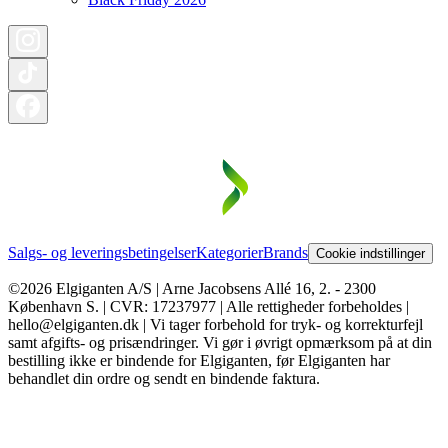
Salgs- og leveringsbetingelser
Kategorier
Brands
Cookie indstillinger
©2026 Elgiganten A/S | Arne Jacobsens Allé 16, 2. - 2300
København S. | CVR: 17237977 | Alle rettigheder forbeholdes |
hello@elgiganten.dk | Vi tager forbehold for tryk- og korrekturfejl
samt afgifts- og prisændringer. Vi gør i øvrigt opmærksom på at din
bestilling ikke er bindende for Elgiganten, før Elgiganten har
behandlet din ordre og sendt en bindende faktura.