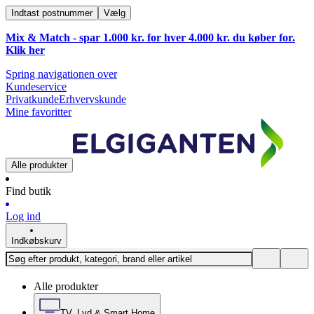
Indtast postnummer
Vælg
Mix & Match - spar 1.000 kr. for hver 4.000 kr. du køber for.
Klik
her
Spring navigationen over
Kundeservice
Privatkunde
Erhvervskunde
Mine favoritter
Alle produkter
Find butik
Log ind
Indkøbskurv
Alle produkter
TV, Lyd & Smart Home