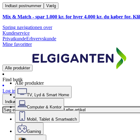
Indtast postnummer
Vælg
Mix & Match - spar 1.000 kr. for hver 4.000 kr. du køber for. Kl
Spring navigationen over
Kundeservice
Privatkunde
Erhvervskunde
Mine favoritter
Alle produkter
Find butik
Alle produkter
Log ind
TV, Lyd & Smart Home
Indkøbskurv
Computer & Kontor
Mobil, Tablet & Smartwatch
Gaming