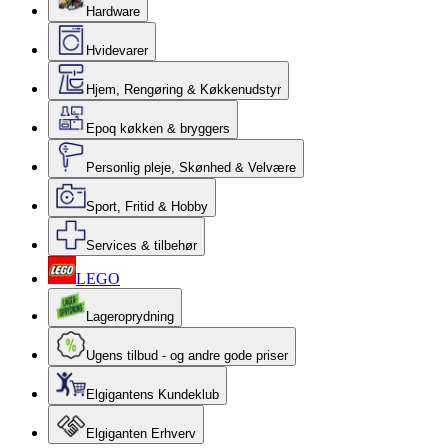
Hardware
Hvidevarer
Hjem, Rengøring & Køkkenudstyr
Epoq køkken & bryggers
Personlig pleje, Skønhed & Velvære
Sport, Fritid & Hobby
Services & tilbehør
LEGO
Lageroprydning
Ugens tilbud - og andre gode priser
Elgigantens Kundeklub
Elgiganten Erhverv