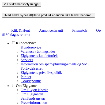
Vis sikkerhedsoplysninger
Hvad andre synes (0)
Dette produkt er endnu ikke blevet bedømt.
0
Klik & Hent
Annoncegaranti
Prismatch
Op
til 30 dages returret
Kundeservice
Kundeservice
Varehuse / åbningstider
Elgigantens kundefordele
Services
Information om spam/phishing-emails og SMS
Fortrydelsesret
Elgigantens privatlivspolitik
Partner
Cookiepolitik
Om Elgiganten
Om Elkjøp Nordic
Om Elgiganten
Samfundsansvar
Presseinformation