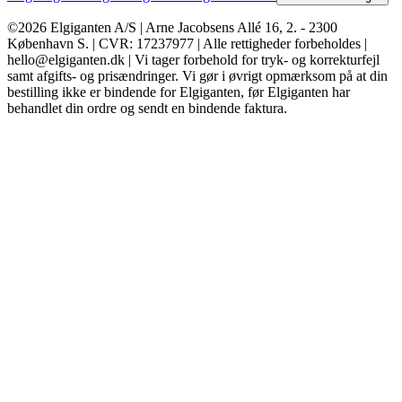
©2026 Elgiganten A/S | Arne Jacobsens Allé 16, 2. - 2300
København S. | CVR: 17237977 | Alle rettigheder forbeholdes |
hello@elgiganten.dk | Vi tager forbehold for tryk- og korrekturfejl
samt afgifts- og prisændringer. Vi gør i øvrigt opmærksom på at din
bestilling ikke er bindende for Elgiganten, før Elgiganten har
behandlet din ordre og sendt en bindende faktura.