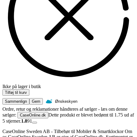
Ikke på lager i butik
Tilføj til kurv
Sammenlign
Gem
Ønskeskyen
Ordre, retur og reklamationer håndteres af sælger - læs om denne
sælger:
Dette produkt er blevet bedømt til 1.75 ud af
CaseOnline.dk
5 stjerner.
1.8
91
CaseOnline Sweden AB - Tilbehør til Mobiler & Smartklockor Om
os CaseOnline Sweden AB er ejer af CaseOnline.dk. Sortimentet er