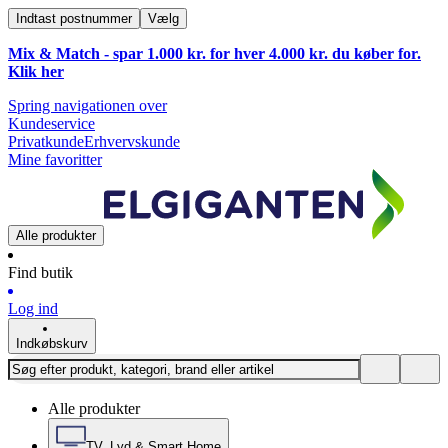
Indtast postnummer
Vælg
Mix & Match - spar 1.000 kr. for hver 4.000 kr. du køber for.
Klik
her
Spring navigationen over
Kundeservice
Privatkunde
Erhvervskunde
Mine favoritter
Alle produkter
Find butik
Log ind
Indkøbskurv
Alle produkter
TV, Lyd & Smart Home