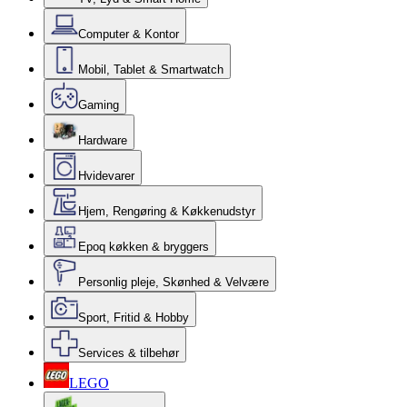
Computer & Kontor
Mobil, Tablet & Smartwatch
Gaming
Hardware
Hvidevarer
Hjem, Rengøring & Køkkenudstyr
Epoq køkken & bryggers
Personlig pleje, Skønhed & Velvære
Sport, Fritid & Hobby
Services & tilbehør
LEGO