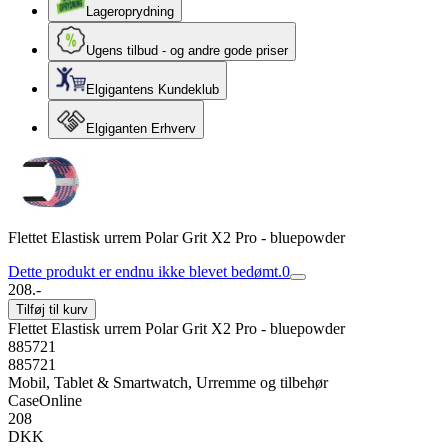
Lageroprydning
Ugens tilbud - og andre gode priser
Elgigantens Kundeklub
Elgiganten Erhverv
Flettet Elastisk urrem Polar Grit X2 Pro - bluepowder
Dette produkt er endnu ikke blevet bedømt.
0
208.-
Tilføj til kurv
Flettet Elastisk urrem Polar Grit X2 Pro - bluepowder
885721
885721
Mobil, Tablet & Smartwatch, Urremme og tilbehør
CaseOnline
208
DKK