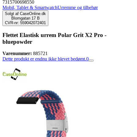
7315700698550
Mobil, Tablet & Smartwatch
Urremme og tilbehør
Solgt af
CaseOnline.dk
Blomgatan 17 B
CVR-nr: 559042072401
Flettet Elastisk urrem Polar Grit X2 Pro -
bluepowder
Varenummer:
885721
Dette produkt er endnu ikke blevet bedømt.
0