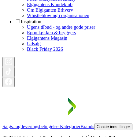
Elgigantens Kundeklub
Om Elgiganten Erhverv
Whistleblowing i organisationen
Inspiration
Ugens tilbud - og andre gode priser
Epoq køkken & bryggers
Elgigantens Magasin
Udsalg
Black Friday 2026
Salgs- og leveringsbetingelser
Kategorier
Brands
Cookie indstillinger