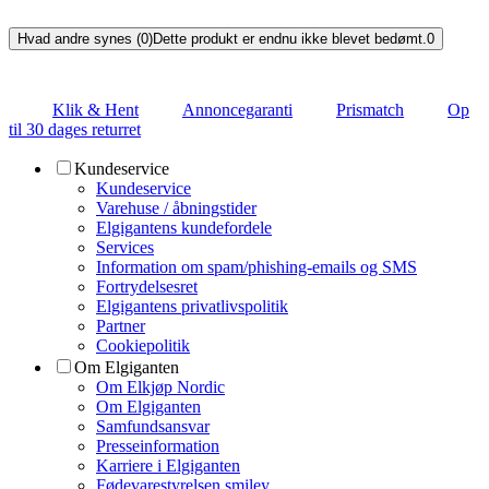
Hvad andre synes (0)
Dette produkt er endnu ikke blevet bedømt.
0
Klik & Hent
Annoncegaranti
Prismatch
Op
til 30 dages returret
Kundeservice
Kundeservice
Varehuse / åbningstider
Elgigantens kundefordele
Services
Information om spam/phishing-emails og SMS
Fortrydelsesret
Elgigantens privatlivspolitik
Partner
Cookiepolitik
Om Elgiganten
Om Elkjøp Nordic
Om Elgiganten
Samfundsansvar
Presseinformation
Karriere i Elgiganten
Fødevarestyrelsen smiley