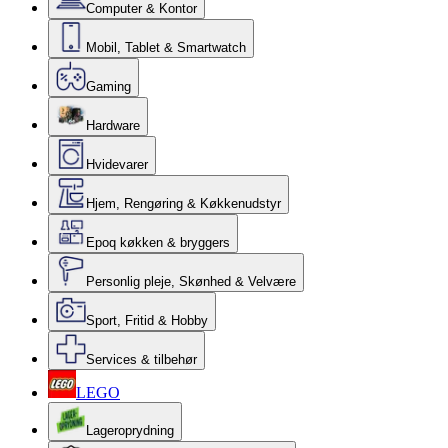
Computer & Kontor
Mobil, Tablet & Smartwatch
Gaming
Hardware
Hvidevarer
Hjem, Rengøring & Køkkenudstyr
Epoq køkken & bryggers
Personlig pleje, Skønhed & Velvære
Sport, Fritid & Hobby
Services & tilbehør
LEGO
Lageroprydning