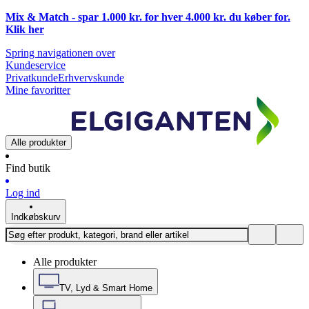
Mix & Match - spar 1.000 kr. for hver 4.000 kr. du køber for.
Klik
her
Spring navigationen over
Kundeservice
Privatkunde
Erhvervskunde
Mine favoritter
Alle produkter
Find butik
Log ind
Indkøbskurv
Alle produkter
TV, Lyd & Smart Home