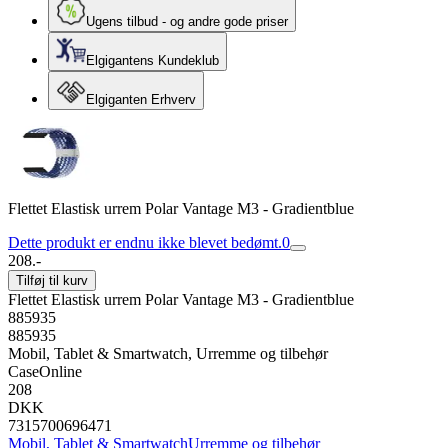
Ugens tilbud - og andre gode priser
Elgigantens Kundeklub
Elgiganten Erhverv
Flettet Elastisk urrem Polar Vantage M3 - Gradientblue
Dette produkt er endnu ikke blevet bedømt.
0
208.-
Tilføj til kurv
Flettet Elastisk urrem Polar Vantage M3 - Gradientblue
885935
885935
Mobil, Tablet & Smartwatch, Urremme og tilbehør
CaseOnline
208
DKK
7315700696471
Mobil, Tablet & Smartwatch
Urremme og tilbehør