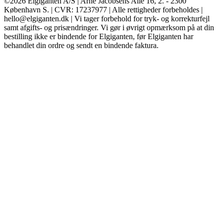
©2026 Elgiganten A/S | Arne Jacobsens Allé 16, 2. - 2300
København S. | CVR: 17237977 | Alle rettigheder forbeholdes |
hello@elgiganten.dk | Vi tager forbehold for tryk- og korrekturfejl
samt afgifts- og prisændringer. Vi gør i øvrigt opmærksom på at din
bestilling ikke er bindende for Elgiganten, før Elgiganten har
behandlet din ordre og sendt en bindende faktura.