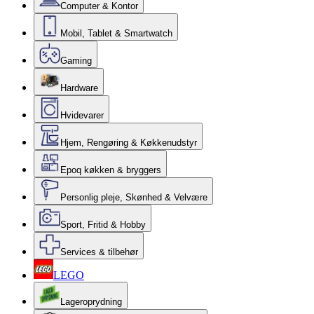
Computer & Kontor
Mobil, Tablet & Smartwatch
Gaming
Hardware
Hvidevarer
Hjem, Rengøring & Køkkenudstyr
Epoq køkken & bryggers
Personlig pleje, Skønhed & Velvære
Sport, Fritid & Hobby
Services & tilbehør
LEGO
Lageroprydning