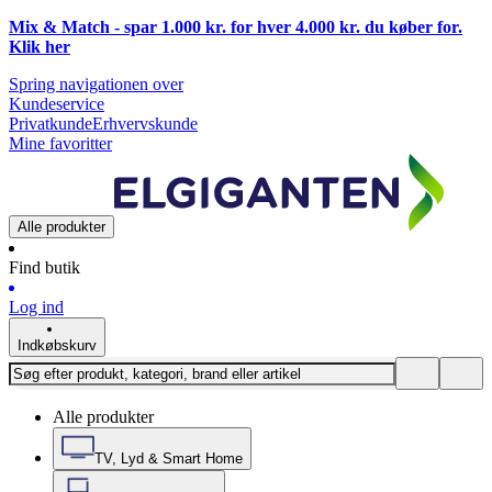
Mix & Match - spar 1.000 kr. for hver 4.000 kr. du køber for.
Klik
her
Spring navigationen over
Kundeservice
Privatkunde
Erhvervskunde
Mine favoritter
Alle produkter
Find butik
Log ind
Indkøbskurv
Alle produkter
TV, Lyd & Smart Home