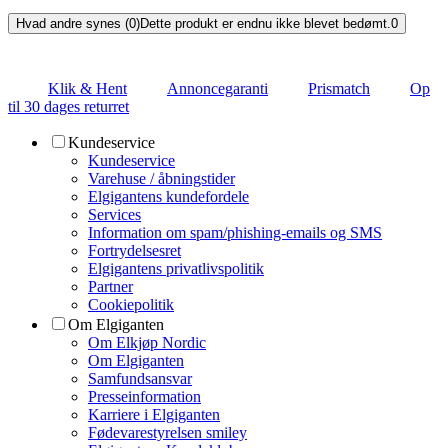
Hvad andre synes (0)
Dette produkt er endnu ikke blevet bedømt.
0
Klik & Hent
Annoncegaranti
Prismatch
Op
til 30 dages returret
Kundeservice
Kundeservice
Varehuse / åbningstider
Elgigantens kundefordele
Services
Information om spam/phishing-emails og SMS
Fortrydelsesret
Elgigantens privatlivspolitik
Partner
Cookiepolitik
Om Elgiganten
Om Elkjøp Nordic
Om Elgiganten
Samfundsansvar
Presseinformation
Karriere i Elgiganten
Fødevarestyrelsen smiley