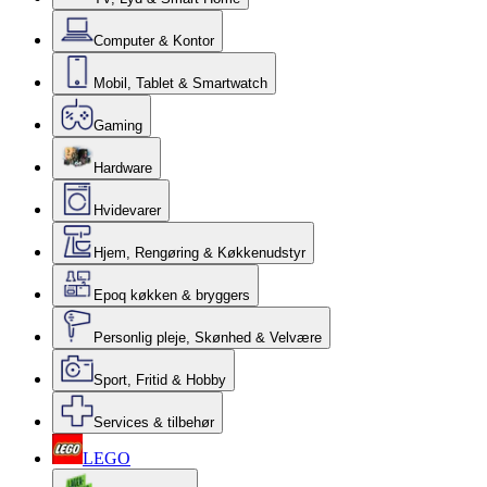
Computer & Kontor
Mobil, Tablet & Smartwatch
Gaming
Hardware
Hvidevarer
Hjem, Rengøring & Køkkenudstyr
Epoq køkken & bryggers
Personlig pleje, Skønhed & Velvære
Sport, Fritid & Hobby
Services & tilbehør
LEGO