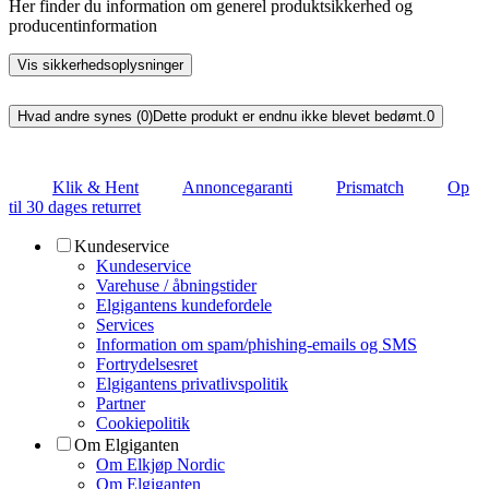
Her finder du information om generel produktsikkerhed og
producentinformation
Vis sikkerhedsoplysninger
Hvad andre synes (0)
Dette produkt er endnu ikke blevet bedømt.
0
Klik & Hent
Annoncegaranti
Prismatch
Op
til 30 dages returret
Kundeservice
Kundeservice
Varehuse / åbningstider
Elgigantens kundefordele
Services
Information om spam/phishing-emails og SMS
Fortrydelsesret
Elgigantens privatlivspolitik
Partner
Cookiepolitik
Om Elgiganten
Om Elkjøp Nordic
Om Elgiganten