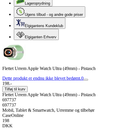
Lageroprydning
Ugens tilbud - og andre gode priser
Elgigantens Kundeklub
Elgiganten Erhverv
Flettet Urrem Apple Watch Ultra (49mm) - Pistasch
Dette produkt er endnu ikke blevet bedømt.
0
198.-
Tilføj til kurv
Flettet Urrem Apple Watch Ultra (49mm) - Pistasch
697737
697737
Mobil, Tablet & Smartwatch, Urremme og tilbehør
CaseOnline
198
DKK