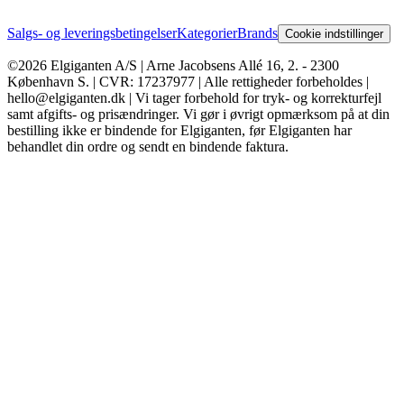
Salgs- og leveringsbetingelser
Kategorier
Brands
Cookie indstillinger
©2026 Elgiganten A/S | Arne Jacobsens Allé 16, 2. - 2300
København S. | CVR: 17237977 | Alle rettigheder forbeholdes |
hello@elgiganten.dk | Vi tager forbehold for tryk- og korrekturfejl
samt afgifts- og prisændringer. Vi gør i øvrigt opmærksom på at din
bestilling ikke er bindende for Elgiganten, før Elgiganten har
behandlet din ordre og sendt en bindende faktura.