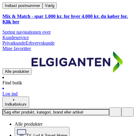
Indtast postnummer
Vælg
Mix & Match - spar 1.000 kr. for hver 4.000 kr. du køber for.
Klik
her
Spring navigationen over
Kundeservice
Privatkunde
Erhvervskunde
Mine favoritter
Alle produkter
Find butik
Log ind
Indkøbskurv
Alle produkter
TV, Lyd & Smart Home