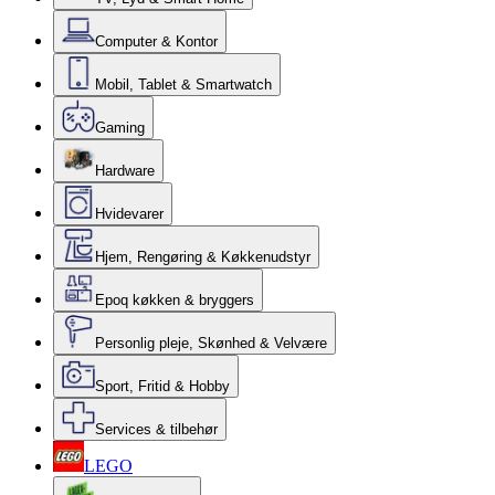
Computer & Kontor
Mobil, Tablet & Smartwatch
Gaming
Hardware
Hvidevarer
Hjem, Rengøring & Køkkenudstyr
Epoq køkken & bryggers
Personlig pleje, Skønhed & Velvære
Sport, Fritid & Hobby
Services & tilbehør
LEGO