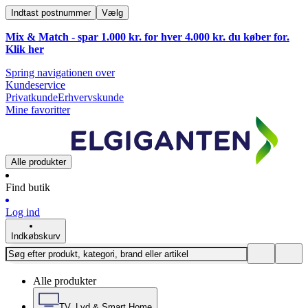
Indtast postnummer
Vælg
Mix & Match - spar 1.000 kr. for hver 4.000 kr. du køber for.
Klik
her
Spring navigationen over
Kundeservice
Privatkunde
Erhvervskunde
Mine favoritter
Alle produkter
Find butik
Log ind
Indkøbskurv
Alle produkter
TV, Lyd & Smart Home