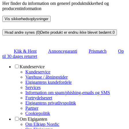
Her finder du information om generel produktsikkerhed og
producentinformation
Vis sikkerhedsoplysninger
Hvad andre synes (0)
Dette produkt er endnu ikke blevet bedømt.
0
Klik & Hent
Annoncegaranti
Prismatch
Op
til 30 dages returret
Kundeservice
Kundeservice
Varehuse / åbningstider
Elgigantens kundefordele
Services
Information om spam/phishing-emails og SMS
Fortrydelsesret
Elgigantens privatlivspolitik
Partner
Cookiepolitik
Om Elgiganten
Om Elkjøp Nordic