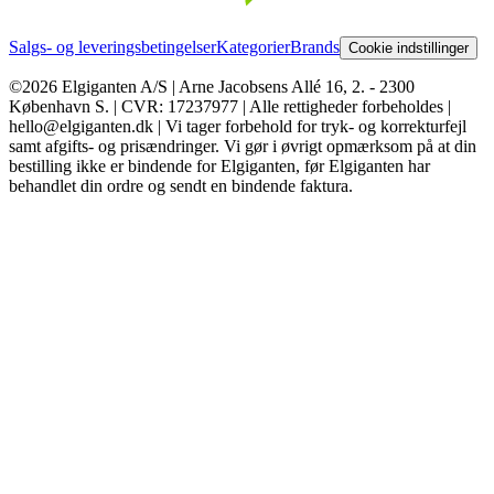
Salgs- og leveringsbetingelser
Kategorier
Brands
Cookie indstillinger
©2026 Elgiganten A/S | Arne Jacobsens Allé 16, 2. - 2300
København S. | CVR: 17237977 | Alle rettigheder forbeholdes |
hello@elgiganten.dk | Vi tager forbehold for tryk- og korrekturfejl
samt afgifts- og prisændringer. Vi gør i øvrigt opmærksom på at din
bestilling ikke er bindende for Elgiganten, før Elgiganten har
behandlet din ordre og sendt en bindende faktura.