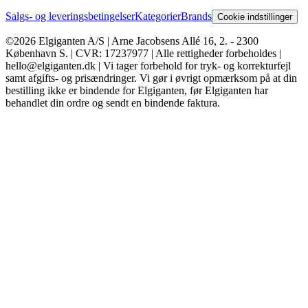
Salgs- og leveringsbetingelser
Kategorier
Brands
Cookie indstillinger
©2026 Elgiganten A/S | Arne Jacobsens Allé 16, 2. - 2300
København S. | CVR: 17237977 | Alle rettigheder forbeholdes |
hello@elgiganten.dk | Vi tager forbehold for tryk- og korrekturfejl
samt afgifts- og prisændringer. Vi gør i øvrigt opmærksom på at din
bestilling ikke er bindende for Elgiganten, før Elgiganten har
behandlet din ordre og sendt en bindende faktura.