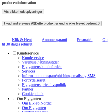
producentinformation
Vis sikkerhedsoplysninger
Hvad andre synes (0)
Dette produkt er endnu ikke blevet bedømt.
0
Klik & Hent
Annoncegaranti
Prismatch
Op
til 30 dages returret
Kundeservice
Kundeservice
Varehuse / åbningstider
Elgigantens kundefordele
Services
Information om spam/phishing-emails og SMS
Fortrydelsesret
Elgigantens privatlivspolitik
Partner
Cookiepolitik
Om Elgiganten
Om Elkjøp Nordic
Om Elgiganten