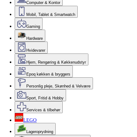
Computer & Kontor
Mobil, Tablet & Smartwatch
Gaming
Hardware
Hvidevarer
Hjem, Rengøring & Køkkenudstyr
Epoq køkken & bryggers
Personlig pleje, Skønhed & Velvære
Sport, Fritid & Hobby
Services & tilbehør
LEGO
Lageroprydning