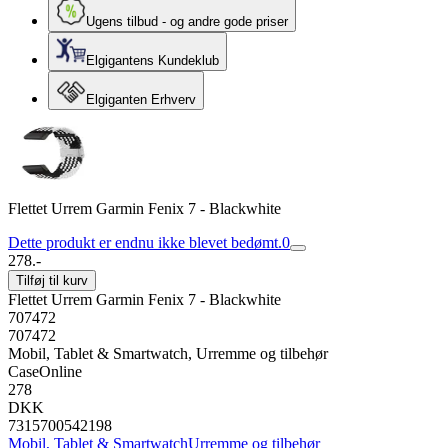
Ugens tilbud - og andre gode priser
Elgigantens Kundeklub
Elgiganten Erhverv
Flettet Urrem Garmin Fenix 7 - Blackwhite
Dette produkt er endnu ikke blevet bedømt.
0
278.-
Tilføj til kurv
Flettet Urrem Garmin Fenix 7 - Blackwhite
707472
707472
Mobil, Tablet & Smartwatch, Urremme og tilbehør
CaseOnline
278
DKK
7315700542198
Mobil, Tablet & Smartwatch
Urremme og tilbehør