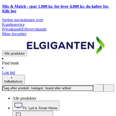
Mix & Match - spar 1.000 kr. for hver 4.000 kr. du køber for.
Klik
her
Spring navigationen over
Kundeservice
Privatkunde
Erhvervskunde
Mine favoritter
Alle produkter
Find butik
Log ind
Indkøbskurv
Alle produkter
TV, Lyd & Smart Home