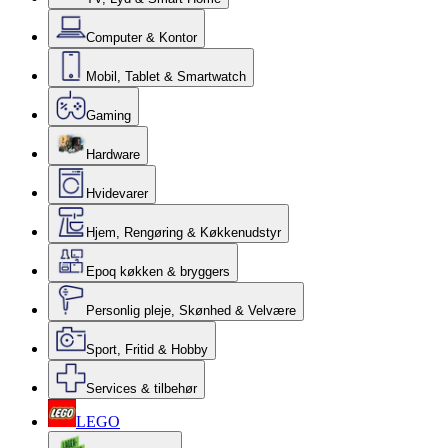
Computer & Kontor
Mobil, Tablet & Smartwatch
Gaming
Hardware
Hvidevarer
Hjem, Rengøring & Køkkenudstyr
Epoq køkken & bryggers
Personlig pleje, Skønhed & Velvære
Sport, Fritid & Hobby
Services & tilbehør
LEGO