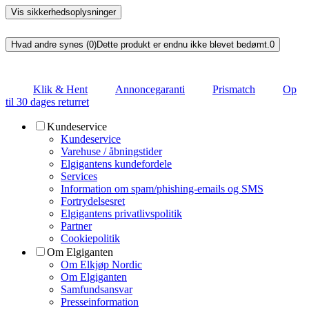
Vis sikkerhedsoplysninger
Hvad andre synes (0)
Dette produkt er endnu ikke blevet bedømt.
0
Klik & Hent
Annoncegaranti
Prismatch
Op
til 30 dages returret
Kundeservice
Kundeservice
Varehuse / åbningstider
Elgigantens kundefordele
Services
Information om spam/phishing-emails og SMS
Fortrydelsesret
Elgigantens privatlivspolitik
Partner
Cookiepolitik
Om Elgiganten
Om Elkjøp Nordic
Om Elgiganten
Samfundsansvar
Presseinformation