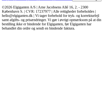
©2026 Elgiganten A/S | Arne Jacobsens Allé 16, 2. - 2300
København S. | CVR: 17237977 | Alle rettigheder forbeholdes |
hello@elgiganten.dk | Vi tager forbehold for tryk- og korrekturfejl
samt afgifts- og prisændringer. Vi gør i øvrigt opmærksom på at din
bestilling ikke er bindende for Elgiganten, før Elgiganten har
behandlet din ordre og sendt en bindende faktura.