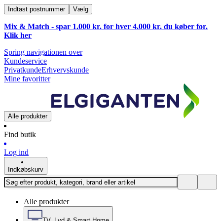
Indtast postnummer
Vælg
Mix & Match - spar 1.000 kr. for hver 4.000 kr. du køber for.
Klik
her
Spring navigationen over
Kundeservice
Privatkunde
Erhvervskunde
Mine favoritter
Alle produkter
Find butik
Log ind
Indkøbskurv
Alle produkter
TV, Lyd & Smart Home