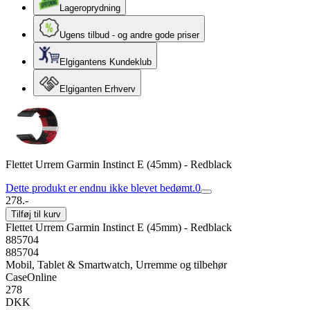
Lageroprydning
Ugens tilbud - og andre gode priser
Elgigantens Kundeklub
Elgiganten Erhverv
Flettet Urrem Garmin Instinct E (45mm) - Redblack
Dette produkt er endnu ikke blevet bedømt.
0
278.-
Tilføj til kurv
Flettet Urrem Garmin Instinct E (45mm) - Redblack
885704
885704
Mobil, Tablet & Smartwatch, Urremme og tilbehør
CaseOnline
278
DKK