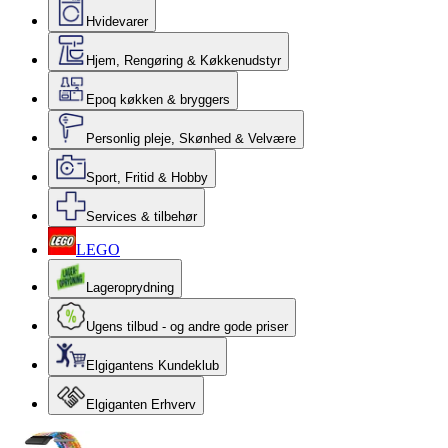
Hvidevarer
Hjem, Rengøring & Køkkenudstyr
Epoq køkken & bryggers
Personlig pleje, Skønhed & Velvære
Sport, Fritid & Hobby
Services & tilbehør
LEGO
Lageroprydning
Ugens tilbud - og andre gode priser
Elgigantens Kundeklub
Elgiganten Erhverv