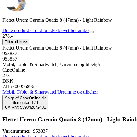
Flettet Urrem Garmin Quatix 8 (47mm) - Light Rainbow
Dette produkt er endnu ikke blevet bedømt.
0
278.-
Tilføj til kurv
Flettet Urrem Garmin Quatix 8 (47mm) - Light Rainbow
953837
953837
Mobil, Tablet & Smartwatch, Urremme og tilbehør
CaseOnline
278
DKK
7315700956896
Mobil, Tablet & Smartwatch
Urremme og tilbehør
Solgt af
CaseOnline.dk
Blomgatan 17 B
CVR-nr: 559042072401
Flettet Urrem Garmin Quatix 8 (47mm) - Light Rai
Varenummer:
953837
Dette produkt er endnu ikke blevet bedømt.
0