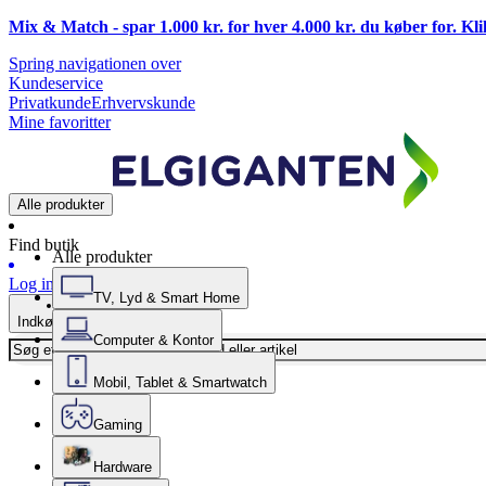
Mix & Match - spar 1.000 kr. for hver 4.000 kr. du køber for. Kl
Spring navigationen over
Kundeservice
Privatkunde
Erhvervskunde
Mine favoritter
Alle produkter
Find butik
Alle produkter
Log ind
TV, Lyd & Smart Home
Indkøbskurv
Computer & Kontor
Mobil, Tablet & Smartwatch
Gaming
Hardware