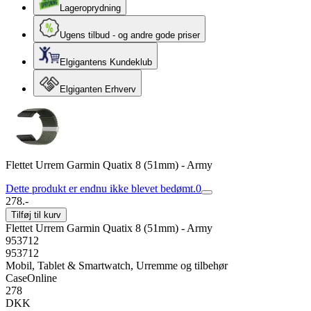
Lageroprydning
Ugens tilbud - og andre gode priser
Elgigantens Kundeklub
Elgiganten Erhverv
Flettet Urrem Garmin Quatix 8 (51mm) - Army
Dette produkt er endnu ikke blevet bedømt.
0
278.-
Tilføj til kurv
Flettet Urrem Garmin Quatix 8 (51mm) - Army
953712
953712
Mobil, Tablet & Smartwatch, Urremme og tilbehør
CaseOnline
278
DKK