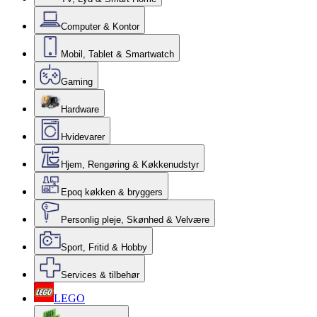
Computer & Kontor
Mobil, Tablet & Smartwatch
Gaming
Hardware
Hvidevarer
Hjem, Rengøring & Køkkenudstyr
Epoq køkken & bryggers
Personlig pleje, Skønhed & Velvære
Sport, Fritid & Hobby
Services & tilbehør
LEGO