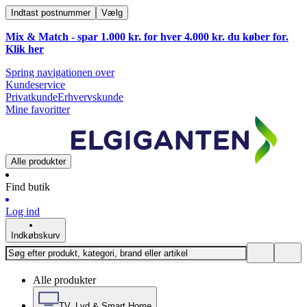
Indtast postnummer
Vælg
Mix & Match - spar 1.000 kr. for hver 4.000 kr. du køber for.
Klik
her
Spring navigationen over
Kundeservice
Privatkunde
Erhvervskunde
Mine favoritter
Alle produkter
Find butik
Log ind
Indkøbskurv
Alle produkter
TV, Lyd & Smart Home