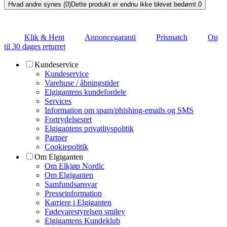
Hvad andre synes (0)
Dette produkt er endnu ikke blevet bedømt.
0
Klik & Hent
Annoncegaranti
Prismatch
Op
til 30 dages returret
Kundeservice
Kundeservice
Varehuse / åbningstider
Elgigantens kundefordele
Services
Information om spam/phishing-emails og SMS
Fortrydelsesret
Elgigantens privatlivspolitik
Partner
Cookiepolitik
Om Elgiganten
Om Elkjøp Nordic
Om Elgiganten
Samfundsansvar
Presseinformation
Karriere i Elgiganten
Fødevarestyrelsen smiley
Elgigantens Kundeklub