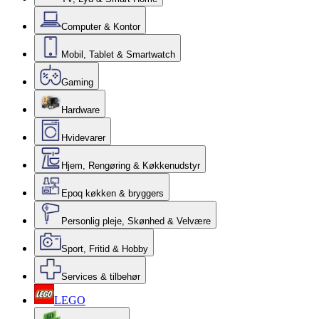
Computer & Kontor
Mobil, Tablet & Smartwatch
Gaming
Hardware
Hvidevarer
Hjem, Rengøring & Køkkenudstyr
Epoq køkken & bryggers
Personlig pleje, Skønhed & Velvære
Sport, Fritid & Hobby
Services & tilbehør
LEGO