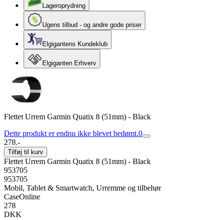
Lageroprydning
Ugens tilbud - og andre gode priser
Elgigantens Kundeklub
Elgiganten Erhverv
Flettet Urrem Garmin Quatix 8 (51mm) - Black
Dette produkt er endnu ikke blevet bedømt.
0
278.-
Tilføj til kurv
Flettet Urrem Garmin Quatix 8 (51mm) - Black
953705
953705
Mobil, Tablet & Smartwatch, Urremme og tilbehør
CaseOnline
278
DKK