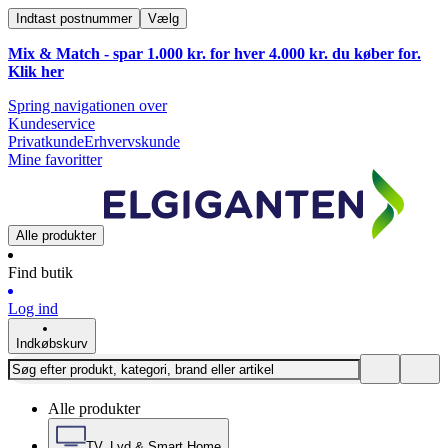
Indtast postnummer
Vælg
Mix & Match - spar 1.000 kr. for hver 4.000 kr. du køber for.
Klik
her
Spring navigationen over
Kundeservice
Privatkunde
Erhvervskunde
Mine favoritter
Alle produkter
Find butik
Log ind
Indkøbskurv
Alle produkter
TV, Lyd & Smart Home