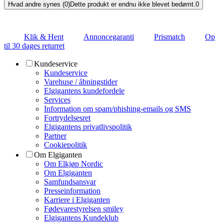
Hvad andre synes (0)
Dette produkt er endnu ikke blevet bedømt.
0
Klik & Hent
Annoncegaranti
Prismatch
Op
til 30 dages returret
Kundeservice
Kundeservice
Varehuse / åbningstider
Elgigantens kundefordele
Services
Information om spam/phishing-emails og SMS
Fortrydelsesret
Elgigantens privatlivspolitik
Partner
Cookiepolitik
Om Elgiganten
Om Elkjøp Nordic
Om Elgiganten
Samfundsansvar
Presseinformation
Karriere i Elgiganten
Fødevarestyrelsen smiley
Elgigantens Kundeklub